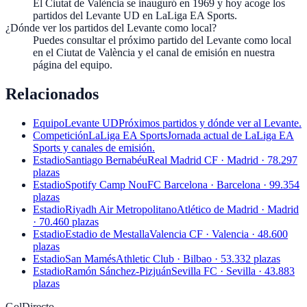
El Ciutat de València se inauguró en 1969 y hoy acoge los
partidos del Levante UD en LaLiga EA Sports.
¿Dónde ver los partidos del Levante como local?
Puedes consultar el próximo partido del Levante como local
en el Ciutat de València y el canal de emisión en nuestra
página del equipo.
Relacionados
Equipo
Levante UD
Próximos partidos y dónde ver al Levante.
Competición
LaLiga EA Sports
Jornada actual de LaLiga EA
Sports y canales de emisión.
Estadio
Santiago Bernabéu
Real Madrid CF · Madrid · 78.297
plazas
Estadio
Spotify Camp Nou
FC Barcelona · Barcelona · 99.354
plazas
Estadio
Riyadh Air Metropolitano
Atlético de Madrid · Madrid
· 70.460 plazas
Estadio
Estadio de Mestalla
Valencia CF · Valencia · 48.600
plazas
Estadio
San Mamés
Athletic Club · Bilbao · 53.332 plazas
Estadio
Ramón Sánchez-Pizjuán
Sevilla FC · Sevilla · 43.883
plazas
GolDirecto