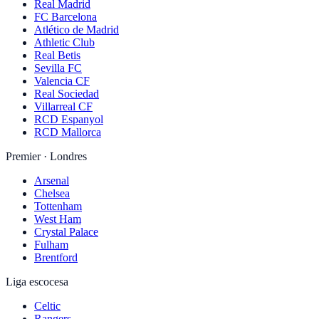
Real Madrid
FC Barcelona
Atlético de Madrid
Athletic Club
Real Betis
Sevilla FC
Valencia CF
Real Sociedad
Villarreal CF
RCD Espanyol
RCD Mallorca
Premier · Londres
Arsenal
Chelsea
Tottenham
West Ham
Crystal Palace
Fulham
Brentford
Liga escocesa
Celtic
Rangers