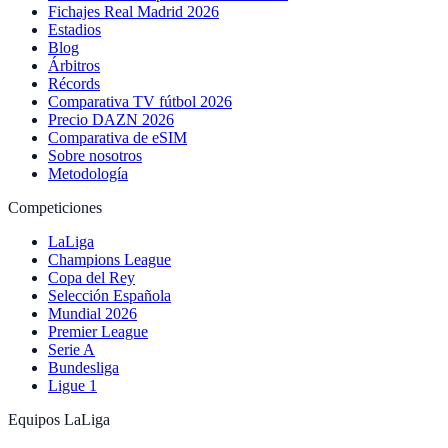
Fichajes Real Madrid 2026
Estadios
Blog
Árbitros
Récords
Comparativa TV fútbol 2026
Precio DAZN 2026
Comparativa de eSIM
Sobre nosotros
Metodología
Competiciones
LaLiga
Champions League
Copa del Rey
Selección Española
Mundial 2026
Premier League
Serie A
Bundesliga
Ligue 1
Equipos LaLiga