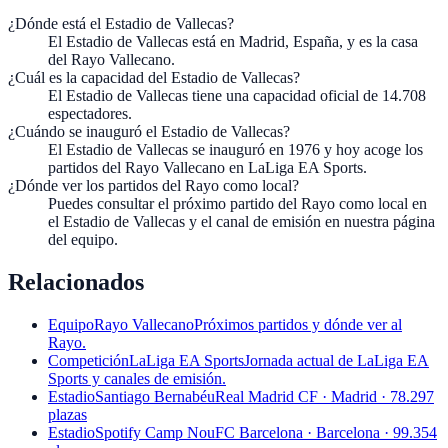
¿Dónde está el Estadio de Vallecas?
El Estadio de Vallecas está en Madrid, España, y es la casa
del Rayo Vallecano.
¿Cuál es la capacidad del Estadio de Vallecas?
El Estadio de Vallecas tiene una capacidad oficial de 14.708
espectadores.
¿Cuándo se inauguró el Estadio de Vallecas?
El Estadio de Vallecas se inauguró en 1976 y hoy acoge los
partidos del Rayo Vallecano en LaLiga EA Sports.
¿Dónde ver los partidos del Rayo como local?
Puedes consultar el próximo partido del Rayo como local en
el Estadio de Vallecas y el canal de emisión en nuestra página
del equipo.
Relacionados
Equipo
Rayo Vallecano
Próximos partidos y dónde ver al
Rayo.
Competición
LaLiga EA Sports
Jornada actual de LaLiga EA
Sports y canales de emisión.
Estadio
Santiago Bernabéu
Real Madrid CF · Madrid · 78.297
plazas
Estadio
Spotify Camp Nou
FC Barcelona · Barcelona · 99.354