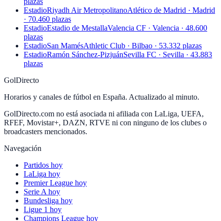
plazas
Estadio
Riyadh Air Metropolitano
Atlético de Madrid · Madrid
· 70.460 plazas
Estadio
Estadio de Mestalla
Valencia CF · Valencia · 48.600
plazas
Estadio
San Mamés
Athletic Club · Bilbao · 53.332 plazas
Estadio
Ramón Sánchez-Pizjuán
Sevilla FC · Sevilla · 43.883
plazas
GolDirecto
Horarios y canales de fútbol en España. Actualizado al minuto.
GolDirecto.com no está asociada ni afiliada con LaLiga, UEFA,
RFEF, Movistar+, DAZN, RTVE ni con ninguno de los clubes o
broadcasters mencionados.
Navegación
Partidos hoy
LaLiga hoy
Premier League hoy
Serie A hoy
Bundesliga hoy
Ligue 1 hoy
Champions League hoy