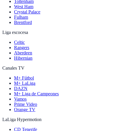
Tottenham
West Ham
Crystal Palace
Fulham
Brentford
Liga escocesa
Celtic
Rangers
Aberdeen
Hibernian
Canales TV
M+ Fútbol
M+ LaLiga
DAZN
M+ Liga de Campeones
Vamos
Prime Video
Orange TV
LaLiga Hypermotion
CD Tenerife