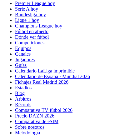
Premier League hoy
Serie A hoy
Bundesliga hoy
Ligue 1 hoy
Champions League hoy
Fútbol en abierto
Dónde ver fútbol
Competiciones
Equipos
Canales
Jugadores
Guías
Calendario LaLiga imprimible
Calendario de España · Mundial 2026
Fichajes Real Madrid 2026
Estadios
Blog
Árbitros
Récords
Comparativa TV fútbol 2026
Precio DAZN 2026
Comparativa de eSIM
Sobre nosotros
Metodología