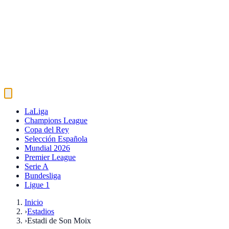
LaLiga
Champions League
Copa del Rey
Selección Española
Mundial 2026
Premier League
Serie A
Bundesliga
Ligue 1
Inicio
›
Estadios
›
Estadi de Son Moix