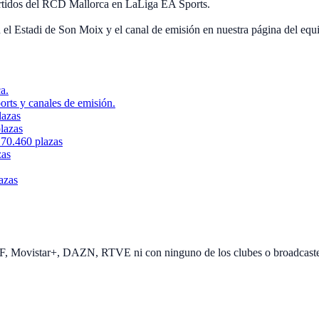
artidos del RCD Mallorca en LaLiga EA Sports.
 el Estadi de Son Moix y el canal de emisión en nuestra página del equ
a.
rts y canales de emisión.
lazas
lazas
 70.460 plazas
zas
lazas
EF, Movistar+, DAZN, RTVE ni con ninguno de los clubes o broadcast