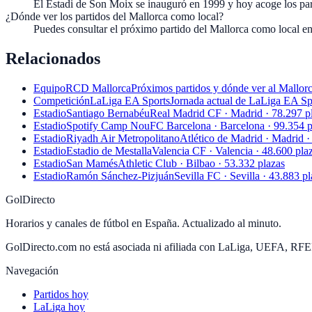
El Estadi de Son Moix se inauguró en 1999 y hoy acoge los p
¿Dónde ver los partidos del Mallorca como local?
Puedes consultar el próximo partido del Mallorca como local en
Relacionados
Equipo
RCD Mallorca
Próximos partidos y dónde ver al Mallorc
Competición
LaLiga EA Sports
Jornada actual de LaLiga EA Spo
Estadio
Santiago Bernabéu
Real Madrid CF · Madrid · 78.297 p
Estadio
Spotify Camp Nou
FC Barcelona · Barcelona · 99.354 p
Estadio
Riyadh Air Metropolitano
Atlético de Madrid · Madrid ·
Estadio
Estadio de Mestalla
Valencia CF · Valencia · 48.600 pla
Estadio
San Mamés
Athletic Club · Bilbao · 53.332 plazas
Estadio
Ramón Sánchez-Pizjuán
Sevilla FC · Sevilla · 43.883 p
GolDirecto
Horarios y canales de fútbol en España. Actualizado al minuto.
GolDirecto.com no está asociada ni afiliada con LaLiga, UEFA, RF
Navegación
Partidos hoy
LaLiga hoy