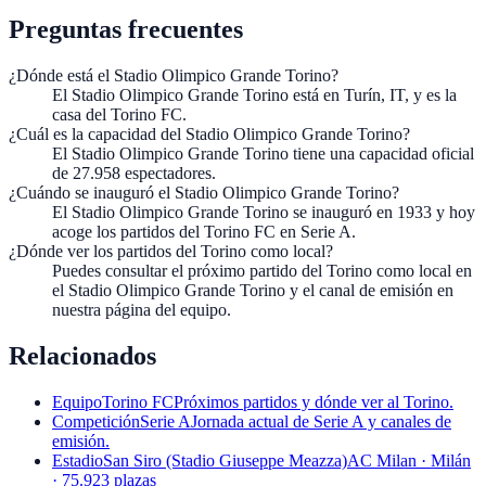
Preguntas frecuentes
¿Dónde está el Stadio Olimpico Grande Torino?
El Stadio Olimpico Grande Torino está en Turín, IT, y es la
casa del Torino FC.
¿Cuál es la capacidad del Stadio Olimpico Grande Torino?
El Stadio Olimpico Grande Torino tiene una capacidad oficial
de 27.958 espectadores.
¿Cuándo se inauguró el Stadio Olimpico Grande Torino?
El Stadio Olimpico Grande Torino se inauguró en 1933 y hoy
acoge los partidos del Torino FC en Serie A.
¿Dónde ver los partidos del Torino como local?
Puedes consultar el próximo partido del Torino como local en
el Stadio Olimpico Grande Torino y el canal de emisión en
nuestra página del equipo.
Relacionados
Equipo
Torino FC
Próximos partidos y dónde ver al Torino.
Competición
Serie A
Jornada actual de Serie A y canales de
emisión.
Estadio
San Siro (Stadio Giuseppe Meazza)
AC Milan · Milán
· 75.923 plazas