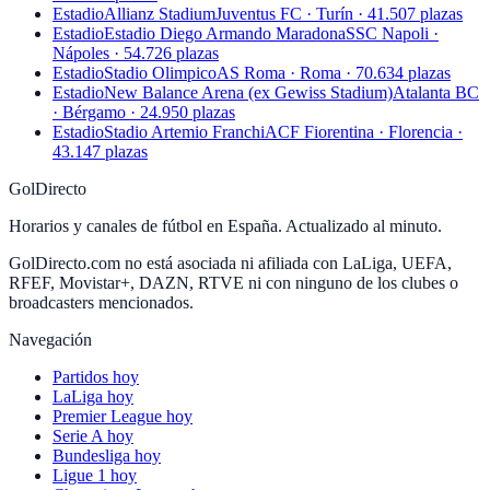
Estadio
Allianz Stadium
Juventus FC · Turín · 41.507 plazas
Estadio
Estadio Diego Armando Maradona
SSC Napoli ·
Nápoles · 54.726 plazas
Estadio
Stadio Olimpico
AS Roma · Roma · 70.634 plazas
Estadio
New Balance Arena (ex Gewiss Stadium)
Atalanta BC
· Bérgamo · 24.950 plazas
Estadio
Stadio Artemio Franchi
ACF Fiorentina · Florencia ·
43.147 plazas
GolDirecto
Horarios y canales de fútbol en España. Actualizado al minuto.
GolDirecto.com no está asociada ni afiliada con LaLiga, UEFA,
RFEF, Movistar+, DAZN, RTVE ni con ninguno de los clubes o
broadcasters mencionados.
Navegación
Partidos hoy
LaLiga hoy
Premier League hoy
Serie A hoy
Bundesliga hoy
Ligue 1 hoy