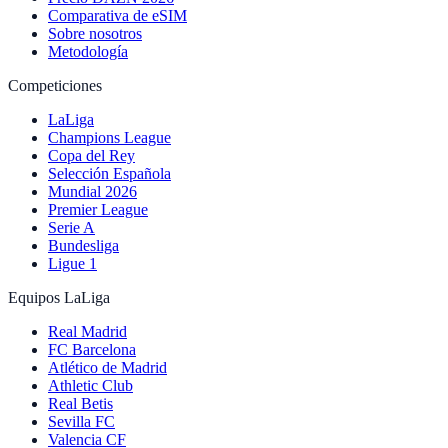
Comparativa de eSIM
Sobre nosotros
Metodología
Competiciones
LaLiga
Champions League
Copa del Rey
Selección Española
Mundial 2026
Premier League
Serie A
Bundesliga
Ligue 1
Equipos LaLiga
Real Madrid
FC Barcelona
Atlético de Madrid
Athletic Club
Real Betis
Sevilla FC
Valencia CF