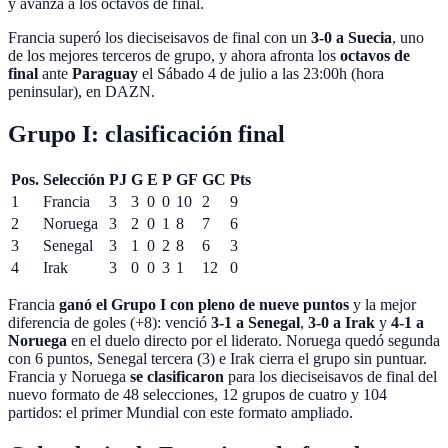
y avanza a los octavos de final.
Francia superó los dieciseisavos de final con un
3-0 a Suecia
, uno
de los mejores terceros de grupo, y ahora afronta los
octavos de
final
ante
Paraguay
el
Sábado 4 de julio
a las
23:00
h (hora
peninsular), en
DAZN
.
Grupo I: clasificación final
Pos.
Selección
PJ
G
E
P
GF
GC
Pts
1
Francia
3
3
0
0
10
2
9
2
Noruega
3
2
0
1
8
7
6
3
Senegal
3
1
0
2
8
6
3
4
Irak
3
0
0
3
1
12
0
Francia
ganó el Grupo I con pleno de nueve puntos
y la mejor
diferencia de goles (+8): venció
3-1 a Senegal
,
3-0 a Irak
y
4-1 a
Noruega
en el duelo directo por el liderato. Noruega quedó segunda
con 6 puntos, Senegal tercera (3) e Irak cierra el grupo sin puntuar.
Francia y Noruega
se clasificaron
para los dieciseisavos de final del
nuevo formato de
48 selecciones, 12 grupos de cuatro y 104
partidos: el primer Mundial con este formato ampliado.