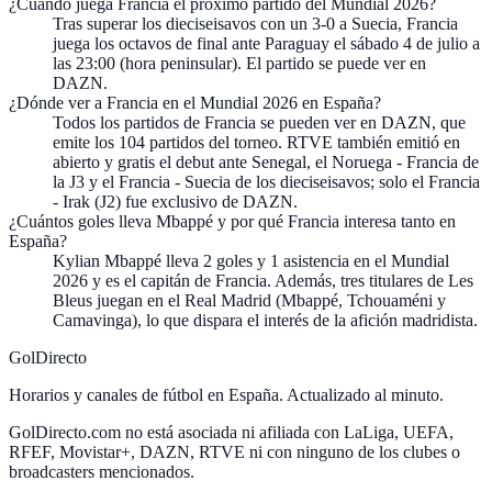
¿Cuándo juega Francia el próximo partido del Mundial 2026?
Tras superar los dieciseisavos con un 3-0 a Suecia, Francia
juega los octavos de final ante Paraguay el sábado 4 de julio a
las 23:00 (hora peninsular). El partido se puede ver en
DAZN.
¿Dónde ver a Francia en el Mundial 2026 en España?
Todos los partidos de Francia se pueden ver en DAZN, que
emite los 104 partidos del torneo. RTVE también emitió en
abierto y gratis el debut ante Senegal, el Noruega - Francia de
la J3 y el Francia - Suecia de los dieciseisavos; solo el Francia
- Irak (J2) fue exclusivo de DAZN.
¿Cuántos goles lleva Mbappé y por qué Francia interesa tanto en
España?
Kylian Mbappé lleva 2 goles y 1 asistencia en el Mundial
2026 y es el capitán de Francia. Además, tres titulares de Les
Bleus juegan en el Real Madrid (Mbappé, Tchouaméni y
Camavinga), lo que dispara el interés de la afición madridista.
GolDirecto
Horarios y canales de fútbol en España. Actualizado al minuto.
GolDirecto.com no está asociada ni afiliada con LaLiga, UEFA,
RFEF, Movistar+, DAZN, RTVE ni con ninguno de los clubes o
broadcasters mencionados.