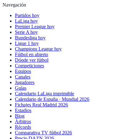
Navegación
Partidos hoy
LaLiga hoy
Premier League hoy
Serie A hoy
Bundesliga hoy
Ligue 1 hoy
Champions League hoy
Fútbol en abierto
Dónde ver fútbol
Competiciones
Equipos
Canales
Jugadores
Guías
Calendario LaLiga imprimible
Calendario de España · Mundial 2026
Fichajes Real Madrid 2026
Estadios
Blog
Árbitros
Récords
Comparativa TV fútbol 2026
Precio DAZN 2026