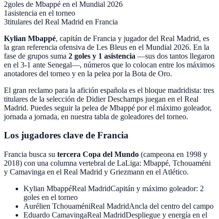
2
goles de Mbappé en el Mundial 2026
1
asistencia en el torneo
3
titulares del Real Madrid en Francia
Kylian Mbappé
, capitán de Francia y jugador del
Real Madrid
, es
la gran referencia ofensiva de Les Bleus en el Mundial 2026. En la
fase de grupos suma
2
goles y
1
asistencia
—sus dos tantos llegaron
en el 3-1 ante Senegal—, números que lo colocan entre los máximos
anotadores del torneo y en la pelea por la Bota de Oro.
El gran reclamo para la afición española es el bloque madridista: tres
titulares de la selección de
Didier Deschamps
juegan en el Real
Madrid. Puedes seguir la pelea de Mbappé por el máximo goleador,
jornada a jornada, en nuestra tabla de goleadores del torneo.
Los jugadores clave de Francia
Francia busca su
tercera Copa del Mundo
(campeona en 1998 y
2018) con una columna vertebral de LaLiga: Mbappé, Tchouaméni
y Camavinga en el Real Madrid y Griezmann en el Atlético.
Kylian Mbappé
Real Madrid
Capitán y máximo goleador: 2
goles en el torneo
Aurélien Tchouaméni
Real Madrid
Ancla del centro del campo
Eduardo Camavinga
Real Madrid
Despliegue y energía en el