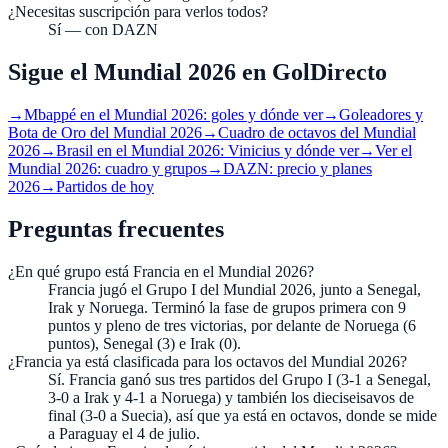
¿Necesitas suscripción para verlos todos?
Sí — con DAZN
Sigue el Mundial 2026 en GolDirecto
→
Mbappé en el Mundial 2026: goles y dónde ver
→
Goleadores y
Bota de Oro del Mundial 2026
→
Cuadro de octavos del Mundial
2026
→
Brasil en el Mundial 2026: Vinicius y dónde ver
→
Ver el
Mundial 2026: cuadro y grupos
→
DAZN: precio y planes
2026
→
Partidos de hoy
Preguntas frecuentes
¿En qué grupo está Francia en el Mundial 2026?
Francia jugó el Grupo I del Mundial 2026, junto a Senegal,
Irak y Noruega. Terminó la fase de grupos primera con 9
puntos y pleno de tres victorias, por delante de Noruega (6
puntos), Senegal (3) e Irak (0).
¿Francia ya está clasificada para los octavos del Mundial 2026?
Sí. Francia ganó sus tres partidos del Grupo I (3-1 a Senegal,
3-0 a Irak y 4-1 a Noruega) y también los dieciseisavos de
final (3-0 a Suecia), así que ya está en octavos, donde se mide
a Paraguay el 4 de julio.