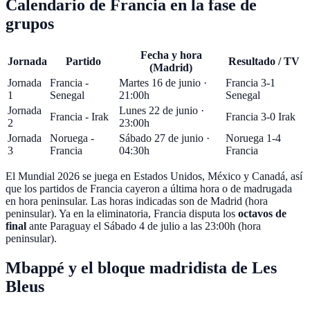
Calendario de Francia en la fase de
grupos
Fecha y hora
Jornada
Partido
Resultado / TV
(Madrid)
Jornada
Francia -
Martes 16 de junio ·
Francia 3-1
1
Senegal
21:00h
Senegal
Jornada
Lunes 22 de junio ·
Francia - Irak
Francia 3-0 Irak
2
23:00h
Jornada
Noruega -
Sábado 27 de junio ·
Noruega 1-4
3
Francia
04:30h
Francia
El Mundial 2026 se juega en
Estados Unidos, México y Canadá
, así
que los partidos de Francia cayeron a última hora o de madrugada
en hora peninsular. Las horas indicadas son de Madrid (hora
peninsular). Ya en la eliminatoria, Francia disputa los
octavos de
final
ante Paraguay el
Sábado 4 de julio
a las
23:00
h (hora
peninsular).
Mbappé y el bloque madridista de Les
Bleus