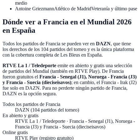
medio
Antoine Griezmann
Atlético de Madrid
Veteranía y último pase
Dónde ver a Francia en el Mundial 2026
en España
Todos los partidos de Francia se pueden ver en
DAZN
, que tiene
los derechos de los
104 partidos del torneo
y es la única plataforma
con la cobertura completa de Les Bleus en España.
RTVE La 1 / Teledeporte
emite en abierto y gratis una selección
de partidos del Mundial (también en
RTVE Play
). De Francia
fueron gratuitos el
Francia - Senegal (J1), Noruega - Francia (J3)
y Francia - Suecia (dieciseisavos)
; en cambio, el
Francia - Irak (J2)
fue solo en DAZN. Para no perderte ningún partido de Francia,
DAZN es la opción segura.
Todos los partidos de Francia
DAZN (104 partidos del torneo)
En abierto y gratis
RTVE La 1 / Teledeporte · Francia - Senegal (J1), Noruega -
Francia (J3) y Francia - Suecia (dieciseisavos)
Online gratis
RTVE Play (registro gratuito)