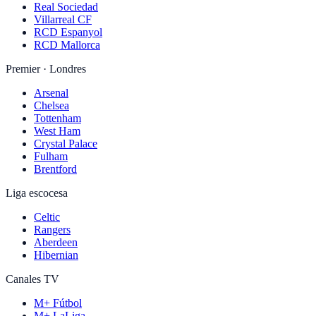
Real Sociedad
Villarreal CF
RCD Espanyol
RCD Mallorca
Premier · Londres
Arsenal
Chelsea
Tottenham
West Ham
Crystal Palace
Fulham
Brentford
Liga escocesa
Celtic
Rangers
Aberdeen
Hibernian
Canales TV
M+ Fútbol
M+ LaLiga