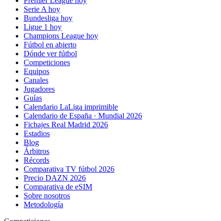
Premier League hoy
Serie A hoy
Bundesliga hoy
Ligue 1 hoy
Champions League hoy
Fútbol en abierto
Dónde ver fútbol
Competiciones
Equipos
Canales
Jugadores
Guías
Calendario LaLiga imprimible
Calendario de España · Mundial 2026
Fichajes Real Madrid 2026
Estadios
Blog
Árbitros
Récords
Comparativa TV fútbol 2026
Precio DAZN 2026
Comparativa de eSIM
Sobre nosotros
Metodología