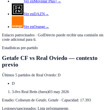
Ver en
Movistar Plus+
→
Ver en
DAZN
→
Ver en
Orange
→
Enlaces patrocinados · GolDirecto puede recibir una comisión sin
coste adicional para ti.
Estadísticas pre-partido
Getafe CF
vs
Real Oviedo
—
contexto
previo
Últimos 5 partidos de
Real Oviedo
:
D
D
3-0
vs
Real Betis
(
fuera
)
03 may 2026
Estadio:
Coliseum de Getafe
,
Getafe
·
Capacidad:
17.393
Lesiones/sancionados:
Lista próximamente.