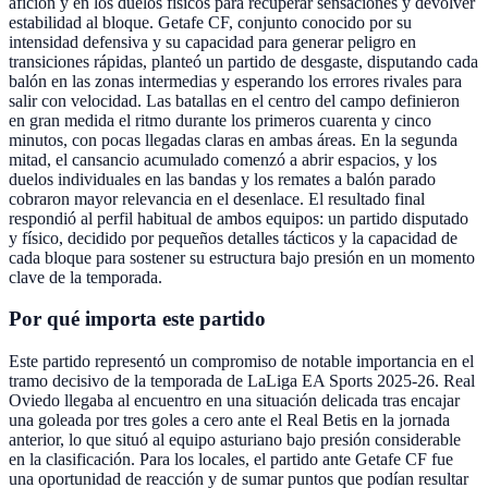
afición y en los duelos físicos para recuperar sensaciones y devolver
estabilidad al bloque. Getafe CF, conjunto conocido por su
intensidad defensiva y su capacidad para generar peligro en
transiciones rápidas, planteó un partido de desgaste, disputando cada
balón en las zonas intermedias y esperando los errores rivales para
salir con velocidad. Las batallas en el centro del campo definieron
en gran medida el ritmo durante los primeros cuarenta y cinco
minutos, con pocas llegadas claras en ambas áreas. En la segunda
mitad, el cansancio acumulado comenzó a abrir espacios, y los
duelos individuales en las bandas y los remates a balón parado
cobraron mayor relevancia en el desenlace. El resultado final
respondió al perfil habitual de ambos equipos: un partido disputado
y físico, decidido por pequeños detalles tácticos y la capacidad de
cada bloque para sostener su estructura bajo presión en un momento
clave de la temporada.
Por qué importa este partido
Este partido representó un compromiso de notable importancia en el
tramo decisivo de la temporada de LaLiga EA Sports 2025-26. Real
Oviedo llegaba al encuentro en una situación delicada tras encajar
una goleada por tres goles a cero ante el Real Betis en la jornada
anterior, lo que situó al equipo asturiano bajo presión considerable
en la clasificación. Para los locales, el partido ante Getafe CF fue
una oportunidad de reacción y de sumar puntos que podían resultar