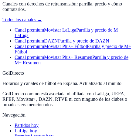
Canales con derechos de retransmisión: parrilla, precio y cómo
contratarlos.
Todos los canales
→
Canal premium
Movistar LaLiga
Parrilla y precio de M+
LaLiga
Canal premium
DAZN
Parrilla y precio de DAZN
Canal premium
Movistar Plus+ Fútbol
Parrilla y precio de M+
Fútbol
Canal premium
Movistar Plus+ Resumen
Parrilla y precio de
M+ Resumen
GolDirecto
Horarios y canales de fútbol en España. Actualizado al minuto.
GolDirecto.com no está asociada ni afiliada con LaLiga, UEFA,
RFEF, Movistar+, DAZN, RTVE ni con ninguno de los clubes o
broadcasters mencionados.
Navegación
Partidos hoy
LaLiga hoy