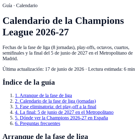
Guía ·
Calendario
Calendario de la Champions
League 2026-27
Fechas de la fase de liga (8 jornadas), play-offs, octavos, cuartos,
semifinales y la final del 5 de junio de 2027 en el Metropolitano de
Madrid.
Última actualización:
17 de junio de 2026
· Lectura estimada:
6
min
Índice de la guía
1
.
Arranque de la fase de liga
2
.
Calendario de la fase de liga (jornadas)
3
.
Fase eliminatoria: del play-off a la final
4
.
La final: 5 de junio de 2027 en el Metropolitano
5
.
Dónde ver la Champions 2026-27 en España
6
.
Preguntas frecuentes
Arranque de la fase de liga