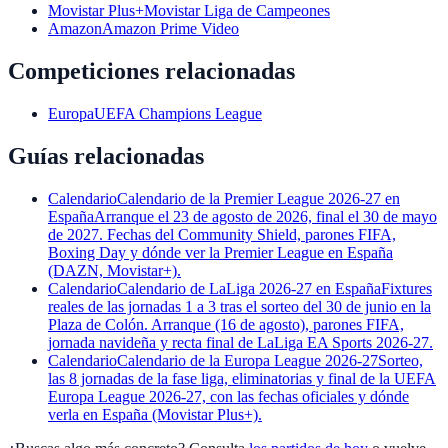
Movistar Plus+
Movistar Liga de Campeones
Amazon
Amazon Prime Video
Competiciones relacionadas
Europa
UEFA Champions League
Guías relacionadas
Calendario
Calendario de la Premier League 2026-27 en
España
Arranque el 23 de agosto de 2026, final el 30 de mayo
de 2027. Fechas del Community Shield, parones FIFA,
Boxing Day y dónde ver la Premier League en España
(DAZN, Movistar+).
Calendario
Calendario de LaLiga 2026-27 en España
Fixtures
reales de las jornadas 1 a 3 tras el sorteo del 30 de junio en la
Plaza de Colón. Arranque (16 de agosto), parones FIFA,
jornada navideña y recta final de LaLiga EA Sports 2026-27.
Calendario
Calendario de la Europa League 2026-27
Sorteo,
las 8 jornadas de la fase liga, eliminatorias y final de la UEFA
Europa League 2026-27, con las fechas oficiales y dónde
verla en España (Movistar Plus+).