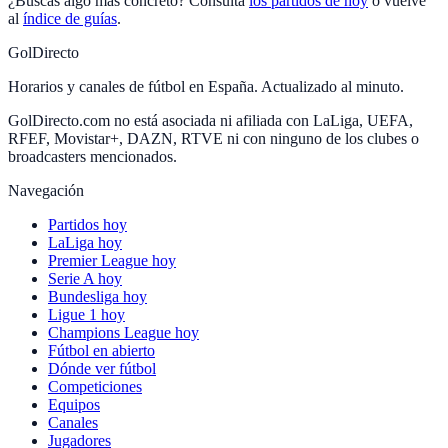
¿Buscas algo más concreto? Consulta
los partidos de hoy
o vuelve
al
índice de guías
.
GolDirecto
Horarios y canales de fútbol en España. Actualizado al minuto.
GolDirecto.com no está asociada ni afiliada con LaLiga, UEFA,
RFEF, Movistar+, DAZN, RTVE ni con ninguno de los clubes o
broadcasters mencionados.
Navegación
Partidos hoy
LaLiga hoy
Premier League hoy
Serie A hoy
Bundesliga hoy
Ligue 1 hoy
Champions League hoy
Fútbol en abierto
Dónde ver fútbol
Competiciones
Equipos
Canales
Jugadores