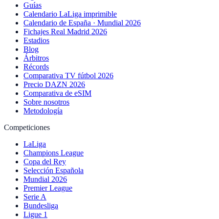
Guías
Calendario LaLiga imprimible
Calendario de España · Mundial 2026
Fichajes Real Madrid 2026
Estadios
Blog
Árbitros
Récords
Comparativa TV fútbol 2026
Precio DAZN 2026
Comparativa de eSIM
Sobre nosotros
Metodología
Competiciones
LaLiga
Champions League
Copa del Rey
Selección Española
Mundial 2026
Premier League
Serie A
Bundesliga
Ligue 1