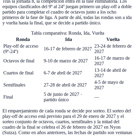
Tras la jornada 8, la competición entra en la fase eliminatoria. Los
equipos clasificados del 9º al 24º juegan primero un play-off a doble
partido para completar el cuadro de octavos junto a los ocho
primeros de la fase de liga. A partir de ahí, todas las rondas son a ida
y vuelta hasta la final, que se decide a partido único.
Tabla comparativa: Ronda, Ida, Vuelta
Ronda
Ida
Vuelta
Play-off de acceso
23-24 de febrero de
16-17 de febrero de 2027
(9º-24º)
2027
16-17 de marzo de
Octavos de final
9-10 de marzo de 2027
2027
13-14 de abril de
Cuartos de final
6-7 de abril de 2027
2027
4-5 de mayo de
Semifinales
27-28 de abril de 2027
2027
5 de junio de 2027 ·
Final
—
partido único
El emparejamiento de cada ronda se decide por sorteo. El sorteo del
play-off de acceso está previsto para el 29 de enero de 2027 y el
sorteo conjunto de octavos, cuartos, semifinales y la mitad del
cuadro de la final se celebra el 26 de febrero de 2027 en Nyon
(Suiza). Como en años anteriores, las fechas de partido son ventanas