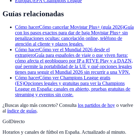
Europa
UEFA Champions League
Guías relacionadas
Cómo hacer
Cómo cancelar Movistar Plus+ (guía 2026)
Guía
con los pasos exactos para dar de baja Movistar Plus+ sin
penalizaciones ocultas: cancelación online, teléfono de
atención al cliente y plazos legales.
Cómo hacer
Cómo ver el Mundial 2026 desde el
extranjero
Guía para españoles de viaje o que viven fuera:
cómo afecta el geobloqueo por IP a RTVE Play y a DAZN,
qué permite la portabilidad de la UE y qué opciones legales
tienes para seguir el Mundial 2026 sin recurrir a una VPN.
Cómo hacer
Cómo ver Champions League gratis
(ES)
Opciones legales y gratuitas para ver la Champions
League en España: canales en abierto, pruebas gratuitas de
streaming y eventos sin coste.
¿Buscas algo más concreto? Consulta
los partidos de hoy
o vuelve
al
índice de guías
.
GolDirecto
Horarios y canales de fútbol en España. Actualizado al minuto.