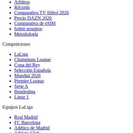
Árbitros
Récords
Comparativa TV fútbol 2026
Precio DAZN 2026
Comparativa de eSIM
Sobre nosotros
Metodología
Competiciones
LaLiga
Champions League
Copa del Rey
Selección Española
Mundial 2026
Premier League
Serie A
Bundesliga
Ligue 1
Equipos LaLiga
Real Madrid
FC Barcelona
Atlético de Madrid