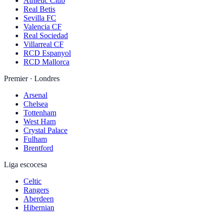
Athletic Club
Real Betis
Sevilla FC
Valencia CF
Real Sociedad
Villarreal CF
RCD Espanyol
RCD Mallorca
Premier · Londres
Arsenal
Chelsea
Tottenham
West Ham
Crystal Palace
Fulham
Brentford
Liga escocesa
Celtic
Rangers
Aberdeen
Hibernian