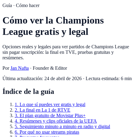
Guía ·
Cómo hacer
Cómo ver la Champions
League gratis y legal
Opciones reales y legales para ver partidos de Champions League
sin pagar suscripción: la final en TVE, pruebas gratuitas y
resúmenes.
Por
Jan Nafta
·
Founder & Editor
Última actualización:
24 de abril de 2026
· Lectura estimada:
6
min
Índice de la guía
1
.
Lo que sí puedes ver gratis y legal
2
.
La final en La 1 de RTVE
3
.
El plan gratuito de Movistar Plus+
4
.
Resúmenes y clips oficiales de la UEFA
5
.
Seguimiento minuto a minuto en radio y digital
6
.
Por qué no usar streams piratas