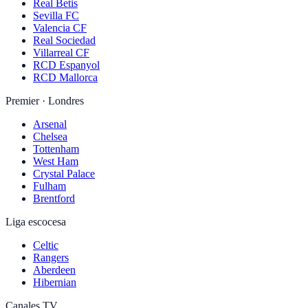
Real Betis
Sevilla FC
Valencia CF
Real Sociedad
Villarreal CF
RCD Espanyol
RCD Mallorca
Premier · Londres
Arsenal
Chelsea
Tottenham
West Ham
Crystal Palace
Fulham
Brentford
Liga escocesa
Celtic
Rangers
Aberdeen
Hibernian
Canales TV