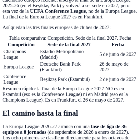
2025-26 (en el Beşiktaş Park) y volverá a ser sede en 2027, pero
esta vez de la
UEFA Conference League
, no de la Europa League.
La final de la Europa League 2027 es en Frankfurt.
Así quedan las tres finales europeas de clubes de 2027:
Tabla comparativa: Competición, Sede de la final 2027, Fecha
Competición
Sede de la final 2027
Fecha
Champions
Estadio Metropolitano
5 de junio de 2027
League
(Madrid)
Deutsche Bank Park
26 de mayo de
Europa League
(Frankfurt)
2027
Conference
Beşiktaş Park (Estambul)
2 de junio de 2027
League
Resumen rápido: la final de la Europa League 2027 NO es en
Estambul (eso es la Conference League) ni en Madrid (eso es la
Champions League). Es en Frankfurt, el 26 de mayo de 2027.
El camino hasta la final
La Europa League 2026-27 arranca con una
fase de liga de 36
equipos a 8 jornadas
(de septiembre de 2026 a enero de 2027).
Los ocho primeros se clasifican directamente para los octavos de