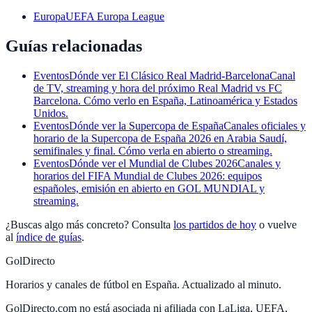
Europa
UEFA Europa League
Guías relacionadas
Eventos
Dónde ver El Clásico Real Madrid-Barcelona
Canal
de TV, streaming y hora del próximo Real Madrid vs FC
Barcelona. Cómo verlo en España, Latinoamérica y Estados
Unidos.
Eventos
Dónde ver la Supercopa de España
Canales oficiales y
horario de la Supercopa de España 2026 en Arabia Saudí,
semifinales y final. Cómo verla en abierto o streaming.
Eventos
Dónde ver el Mundial de Clubes 2026
Canales y
horarios del FIFA Mundial de Clubes 2026: equipos
españoles, emisión en abierto en GOL MUNDIAL y
streaming.
¿Buscas algo más concreto? Consulta
los partidos de hoy
o vuelve
al
índice de guías
.
GolDirecto
Horarios y canales de fútbol en España. Actualizado al minuto.
GolDirecto.com no está asociada ni afiliada con LaLiga, UEFA,