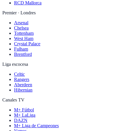
RCD Mallorca
Premier · Londres
Arsenal
Chelsea
Tottenham
West Ham
Crystal Palace
Fulham
Brentford
Liga escocesa
Celtic
Rangers
Aberdeen
Hibernian
Canales TV
M+ Fútbol
M+ LaLiga
DAZN
M+ Liga de Campeones
Vamos