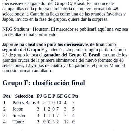
dieciseisavos al ganador del Grupo C, Brasil. Es un cruce de
campanillas en la primera eliminatoria del nuevo formato de 48
selecciones: la Canarinha llega como una de las grandes favoritas y
Japón, invicto en la fase de grupos, quiere dar la sorpresa.
NRG Stadium
·
Houston
. El marcador se publicará aquí una vez sea
un resultado final confirmado.
Japón
se ha clasificado para los dieciseisavos de final
como
segundo del Grupo F
y, además, sin perder ningún partido. Como
2.º de grupo le toca el
ganador del Grupo C, Brasil
, en uno de los
grandes cruces de la primera eliminatoria del nuevo formato de
48
selecciones, 12 grupos de cuatro y 104 partidos: el primer Mundial
con este formato ampliado.
Grupo F: clasificación final
Pos.
Selección
PJ
G
E
P
GF
GC
Pts
1
Países Bajos
3
2
1
0
10
4
7
2
Japón
3
1
2
0
7
3
5
3
Suecia
3
1
1
1
7
7
4
4
Túnez
3
0
0
3
2
12
0