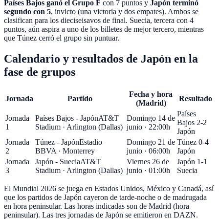
Países Bajos ganó el Grupo F
con 7 puntos y
Japón terminó
segundo con 5
, invicto (una victoria y dos empates). Ambos se
clasifican para los dieciseisavos de final. Suecia, tercera con 4
puntos, aún aspira a uno de los billetes de mejor tercero, mientras
que Túnez cerró el grupo sin puntuar.
Calendario y resultados de Japón en la
fase de grupos
Fecha y hora
Jornada
Partido
Resultado
(Madrid)
Países
Jornada
Países Bajos - Japón
AT&T
Domingo 14 de
Bajos 2-2
1
Stadium
·
Arlington (Dallas)
junio · 22:00h
Japón
Jornada
Túnez - Japón
Estadio
Domingo 21 de
Túnez 0-4
2
BBVA
·
Monterrey
junio · 06:00h
Japón
Jornada
Japón - Suecia
AT&T
Viernes 26 de
Japón 1-1
3
Stadium
·
Arlington (Dallas)
junio · 01:00h
Suecia
El Mundial 2026 se juega en
Estados Unidos, México y Canadá
, así
que los partidos de Japón cayeron de tarde-noche o de madrugada
en hora peninsular. Las horas indicadas son de Madrid (hora
peninsular). Las tres jornadas de Japón se emitieron en DAZN.