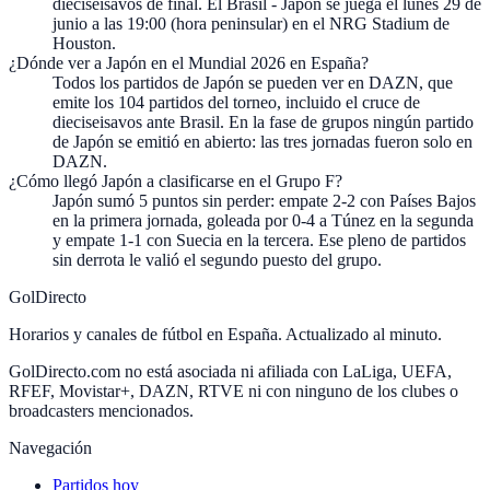
dieciseisavos de final. El Brasil - Japón se juega el lunes 29 de
junio a las 19:00 (hora peninsular) en el NRG Stadium de
Houston.
¿Dónde ver a Japón en el Mundial 2026 en España?
Todos los partidos de Japón se pueden ver en DAZN, que
emite los 104 partidos del torneo, incluido el cruce de
dieciseisavos ante Brasil. En la fase de grupos ningún partido
de Japón se emitió en abierto: las tres jornadas fueron solo en
DAZN.
¿Cómo llegó Japón a clasificarse en el Grupo F?
Japón sumó 5 puntos sin perder: empate 2-2 con Países Bajos
en la primera jornada, goleada por 0-4 a Túnez en la segunda
y empate 1-1 con Suecia en la tercera. Ese pleno de partidos
sin derrota le valió el segundo puesto del grupo.
GolDirecto
Horarios y canales de fútbol en España. Actualizado al minuto.
GolDirecto.com no está asociada ni afiliada con LaLiga, UEFA,
RFEF, Movistar+, DAZN, RTVE ni con ninguno de los clubes o
broadcasters mencionados.
Navegación
Partidos hoy