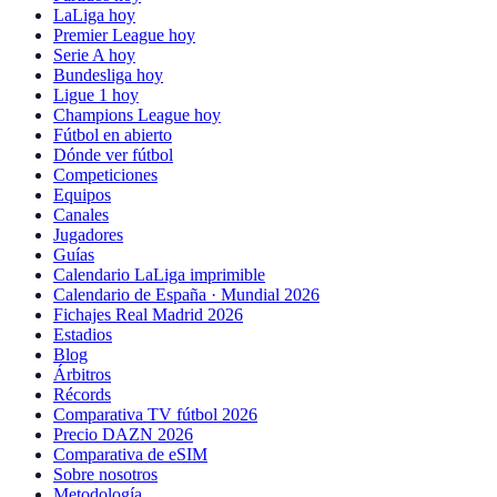
LaLiga hoy
Premier League hoy
Serie A hoy
Bundesliga hoy
Ligue 1 hoy
Champions League hoy
Fútbol en abierto
Dónde ver fútbol
Competiciones
Equipos
Canales
Jugadores
Guías
Calendario LaLiga imprimible
Calendario de España · Mundial 2026
Fichajes Real Madrid 2026
Estadios
Blog
Árbitros
Récords
Comparativa TV fútbol 2026
Precio DAZN 2026
Comparativa de eSIM
Sobre nosotros
Metodología