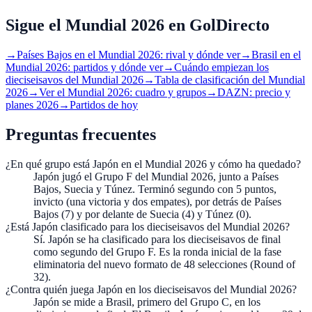
Sigue el Mundial 2026 en GolDirecto
→
Países Bajos en el Mundial 2026: rival y dónde ver
→
Brasil en el
Mundial 2026: partidos y dónde ver
→
Cuándo empiezan los
dieciseisavos del Mundial 2026
→
Tabla de clasificación del Mundial
2026
→
Ver el Mundial 2026: cuadro y grupos
→
DAZN: precio y
planes 2026
→
Partidos de hoy
Preguntas frecuentes
¿En qué grupo está Japón en el Mundial 2026 y cómo ha quedado?
Japón jugó el Grupo F del Mundial 2026, junto a Países
Bajos, Suecia y Túnez. Terminó segundo con 5 puntos,
invicto (una victoria y dos empates), por detrás de Países
Bajos (7) y por delante de Suecia (4) y Túnez (0).
¿Está Japón clasificado para los dieciseisavos del Mundial 2026?
Sí. Japón se ha clasificado para los dieciseisavos de final
como segundo del Grupo F. Es la ronda inicial de la fase
eliminatoria del nuevo formato de 48 selecciones (Round of
32).
¿Contra quién juega Japón en los dieciseisavos del Mundial 2026?
Japón se mide a Brasil, primero del Grupo C, en los