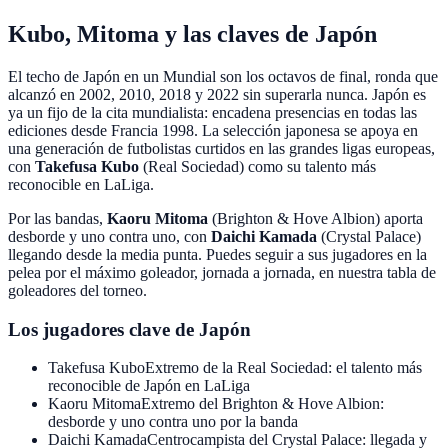
Kubo, Mitoma y las claves de Japón
El techo de Japón en un Mundial son los octavos de final, ronda que
alcanzó en 2002, 2010, 2018 y 2022 sin superarla nunca
.
Japón es
ya un fijo de la cita mundialista: encadena presencias en todas las
ediciones desde Francia 1998
. La selección japonesa se apoya en
una generación de futbolistas curtidos en las grandes ligas europeas,
con
Takefusa Kubo
(Real Sociedad) como su talento más
reconocible en LaLiga.
Por las bandas,
Kaoru Mitoma
(Brighton & Hove Albion) aporta
desborde y uno contra uno, con
Daichi Kamada
(Crystal Palace)
llegando desde la media punta. Puedes seguir a sus jugadores en la
pelea por el máximo goleador, jornada a jornada, en nuestra tabla de
goleadores del torneo.
Los jugadores clave de Japón
Takefusa Kubo
Extremo de la Real Sociedad: el talento más
reconocible de Japón en LaLiga
Kaoru Mitoma
Extremo del Brighton & Hove Albion:
desborde y uno contra uno por la banda
Daichi Kamada
Centrocampista del Crystal Palace: llegada y