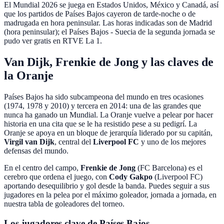
El Mundial 2026 se juega en
Estados Unidos, México y Canadá
, así
que los partidos de Países Bajos cayeron de tarde-noche o de
madrugada en hora peninsular. Las horas indicadas son de Madrid
(hora peninsular); el Países Bajos - Suecia de la segunda jornada se
pudo ver gratis en RTVE La 1.
Van Dijk, Frenkie de Jong y las claves de
la Oranje
Países Bajos ha sido subcampeona del mundo en tres ocasiones
(1974, 1978 y 2010) y tercera en 2014: una de las grandes que
nunca ha ganado un Mundial
.
La Oranje vuelve a pelear por hacer
historia en una cita que se le ha resistido pese a su pedigrí
. La
Oranje se apoya en un bloque de jerarquía liderado por su capitán,
Virgil van Dijk
, central del
Liverpool FC
y uno de los mejores
defensas del mundo.
En el centro del campo,
Frenkie de Jong
(FC Barcelona) es el
cerebro que ordena el juego, con
Cody Gakpo
(Liverpool FC)
aportando desequilibrio y gol desde la banda. Puedes seguir a sus
jugadores en la pelea por el máximo goleador, jornada a jornada, en
nuestra tabla de goleadores del torneo.
Los jugadores clave de Países Bajos