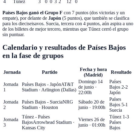
4
Túnez
3
0
0
3
2
12
0
Países Bajos ganó el Grupo F
con 7 puntos (dos victorias y un
empate), por delante de
Japón
(5 puntos), que también se clasifica
para los dieciseisavos. Suecia, tercera con 4 puntos, aún aspira a uno
de los billetes de mejor tercero, mientras que Túnez cerró el grupo
sin puntuar.
Calendario y resultados de Países Bajos
en la fase de grupos
Fecha y hora
Jornada
Partido
Resultado
(Madrid)
Domingo 14
Países
Jornada
Países Bajos - Japón
AT&T
de junio ·
Bajos 2-2
1
Stadium
·
Arlington (Dallas)
22:00h
Japón
Países
Jornada
Países Bajos - Suecia
NRG
Sábado 20 de
Bajos 5-1
2
Stadium
·
Houston
junio · 19:00h
Suecia
Túnez - Países
Túnez 1-3
Jornada
Viernes 26 de
Bajos
Arrowhead Stadium
·
Países
3
junio · 01:00h
Kansas City
Bajos