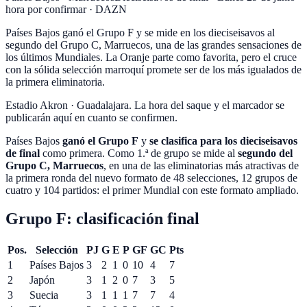
hora por confirmar
·
DAZN
Países Bajos ganó el Grupo F y se mide en los dieciseisavos al
segundo del Grupo C, Marruecos, una de las grandes sensaciones de
los últimos Mundiales. La Oranje parte como favorita, pero el cruce
con la sólida selección marroquí promete ser de los más igualados de
la primera eliminatoria.
Estadio Akron
·
Guadalajara
. La hora del saque y el marcador se
publicarán aquí en cuanto se confirmen.
Países Bajos
ganó el Grupo F
y
se clasifica para los dieciseisavos
de final
como primera. Como 1.ª de grupo se mide al
segundo del
Grupo C, Marruecos
, en una de las eliminatorias más atractivas de
la primera ronda del nuevo formato de
48 selecciones, 12 grupos de
cuatro y 104 partidos: el primer Mundial con este formato ampliado.
Grupo F: clasificación final
Pos.
Selección
PJ
G
E
P
GF
GC
Pts
1
Países Bajos
3
2
1
0
10
4
7
2
Japón
3
1
2
0
7
3
5
3
Suecia
3
1
1
1
7
7
4