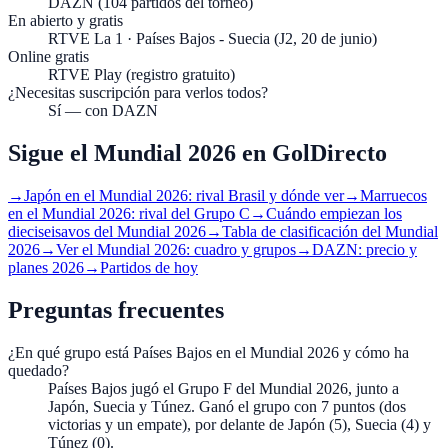
DAZN (104 partidos del torneo)
En abierto y gratis
RTVE La 1 · Países Bajos - Suecia (J2, 20 de junio)
Online gratis
RTVE Play (registro gratuito)
¿Necesitas suscripción para verlos todos?
Sí — con DAZN
Sigue el Mundial 2026 en GolDirecto
→
Japón en el Mundial 2026: rival Brasil y dónde ver
→
Marruecos
en el Mundial 2026: rival del Grupo C
→
Cuándo empiezan los
dieciseisavos del Mundial 2026
→
Tabla de clasificación del Mundial
2026
→
Ver el Mundial 2026: cuadro y grupos
→
DAZN: precio y
planes 2026
→
Partidos de hoy
Preguntas frecuentes
¿En qué grupo está Países Bajos en el Mundial 2026 y cómo ha
quedado?
Países Bajos jugó el Grupo F del Mundial 2026, junto a
Japón, Suecia y Túnez. Ganó el grupo con 7 puntos (dos
victorias y un empate), por delante de Japón (5), Suecia (4) y
Túnez (0).