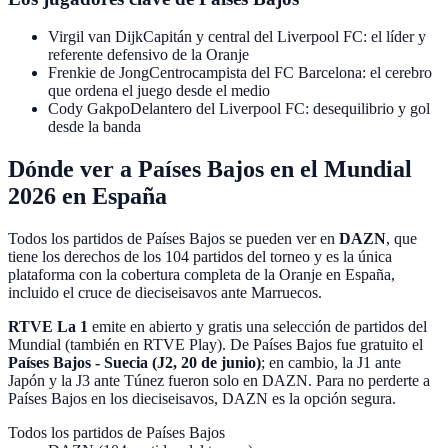
Virgil van Dijk
Capitán y central del Liverpool FC: el líder y
referente defensivo de la Oranje
Frenkie de Jong
Centrocampista del FC Barcelona: el cerebro
que ordena el juego desde el medio
Cody Gakpo
Delantero del Liverpool FC: desequilibrio y gol
desde la banda
Dónde ver a Países Bajos en el Mundial
2026 en España
Todos los partidos de Países Bajos se pueden ver en
DAZN
, que
tiene los derechos de los
104 partidos del torneo
y es la única
plataforma con la cobertura completa de la Oranje en España,
incluido el cruce de dieciseisavos ante Marruecos.
RTVE La 1
emite en abierto y gratis una selección de partidos del
Mundial (también en
RTVE Play
). De Países Bajos fue gratuito el
Países Bajos - Suecia (J2, 20 de junio)
; en cambio, la J1 ante
Japón y la J3 ante Túnez fueron solo en DAZN. Para no perderte a
Países Bajos en los dieciseisavos, DAZN es la opción segura.
Todos los partidos de Países Bajos