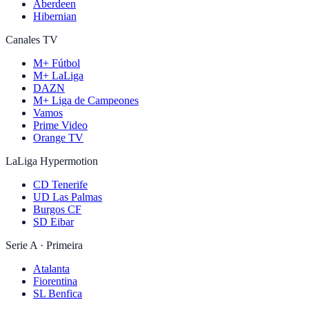
Aberdeen
Hibernian
Canales TV
M+ Fútbol
M+ LaLiga
DAZN
M+ Liga de Campeones
Vamos
Prime Video
Orange TV
LaLiga Hypermotion
CD Tenerife
UD Las Palmas
Burgos CF
SD Eibar
Serie A · Primeira
Atalanta
Fiorentina
SL Benfica