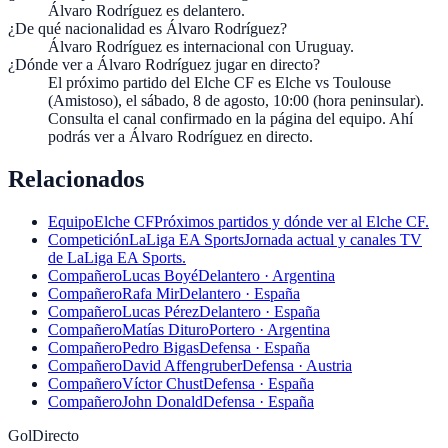
Álvaro Rodríguez es delantero.
¿De qué nacionalidad es Álvaro Rodríguez?
Álvaro Rodríguez es internacional con Uruguay.
¿Dónde ver a Álvaro Rodríguez jugar en directo?
El próximo partido del Elche CF es Elche vs Toulouse
(Amistoso), el sábado, 8 de agosto, 10:00 (hora peninsular).
Consulta el canal confirmado en la página del equipo. Ahí
podrás ver a Álvaro Rodríguez en directo.
Relacionados
Equipo
Elche CF
Próximos partidos y dónde ver al Elche CF.
Competición
LaLiga EA Sports
Jornada actual y canales TV
de LaLiga EA Sports.
Compañero
Lucas Boyé
Delantero · Argentina
Compañero
Rafa Mir
Delantero · España
Compañero
Lucas Pérez
Delantero · España
Compañero
Matías Dituro
Portero · Argentina
Compañero
Pedro Bigas
Defensa · España
Compañero
David Affengruber
Defensa · Austria
Compañero
Víctor Chust
Defensa · España
Compañero
John Donald
Defensa · España
GolDirecto