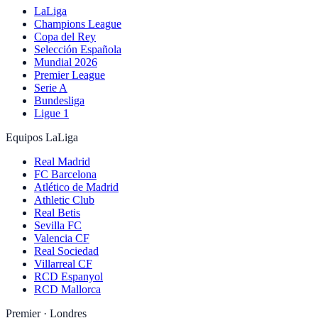
LaLiga
Champions League
Copa del Rey
Selección Española
Mundial 2026
Premier League
Serie A
Bundesliga
Ligue 1
Equipos LaLiga
Real Madrid
FC Barcelona
Atlético de Madrid
Athletic Club
Real Betis
Sevilla FC
Valencia CF
Real Sociedad
Villarreal CF
RCD Espanyol
RCD Mallorca
Premier · Londres