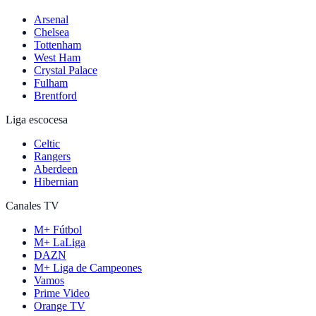
Arsenal
Chelsea
Tottenham
West Ham
Crystal Palace
Fulham
Brentford
Liga escocesa
Celtic
Rangers
Aberdeen
Hibernian
Canales TV
M+ Fútbol
M+ LaLiga
DAZN
M+ Liga de Campeones
Vamos
Prime Video
Orange TV