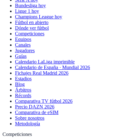
Bundesliga hoy
Ligue 1 hoy
Champions League hoy
Fútbol en abierto
Dónde ver fútbol
Competiciones
Equipos
Canales
Jugadores
Guías
Calendario LaLiga imprimible
Calendario de España · Mundial 2026
Fichajes Real Madrid 2026
Estadios
Blog
Árbitros
Récords
Comparativa TV fútbol 2026
Precio DAZN 2026
Comparativa de eSIM
Sobre nosotros
Metodología
Competiciones