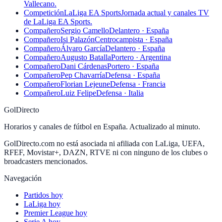
Vallecano.
Competición
LaLiga EA Sports
Jornada actual y canales TV
de LaLiga EA Sports.
Compañero
Sergio Camello
Delantero · España
Compañero
Isi Palazón
Centrocampista · España
Compañero
Álvaro García
Delantero · España
Compañero
Augusto Batalla
Portero · Argentina
Compañero
Dani Cárdenas
Portero · España
Compañero
Pep Chavarría
Defensa · España
Compañero
Florian Lejeune
Defensa · Francia
Compañero
Luiz Felipe
Defensa · Italia
GolDirecto
Horarios y canales de fútbol en España. Actualizado al minuto.
GolDirecto.com no está asociada ni afiliada con LaLiga, UEFA,
RFEF, Movistar+, DAZN, RTVE ni con ninguno de los clubes o
broadcasters mencionados.
Navegación
Partidos hoy
LaLiga hoy
Premier League hoy
Serie A hoy