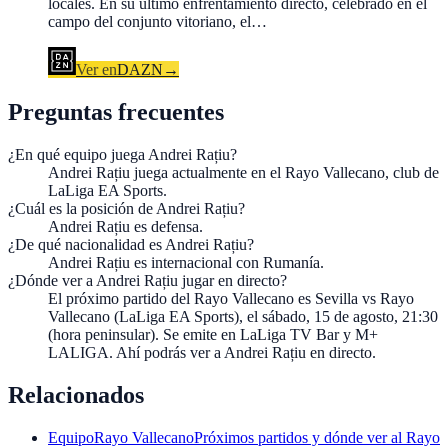
locales. En su último enfrentamiento directo, celebrado en el
campo del conjunto vitoriano, el…
Ver en
DAZN
→
Preguntas frecuentes
¿En qué equipo juega Andrei Rațiu?
Andrei Rațiu juega actualmente en el Rayo Vallecano, club de
LaLiga EA Sports.
¿Cuál es la posición de Andrei Rațiu?
Andrei Rațiu es defensa.
¿De qué nacionalidad es Andrei Rațiu?
Andrei Rațiu es internacional con Rumanía.
¿Dónde ver a Andrei Rațiu jugar en directo?
El próximo partido del Rayo Vallecano es Sevilla vs Rayo
Vallecano (LaLiga EA Sports), el sábado, 15 de agosto, 21:30
(hora peninsular). Se emite en LaLiga TV Bar y M+
LALIGA. Ahí podrás ver a Andrei Rațiu en directo.
Relacionados
Equipo
Rayo Vallecano
Próximos partidos y dónde ver al Rayo