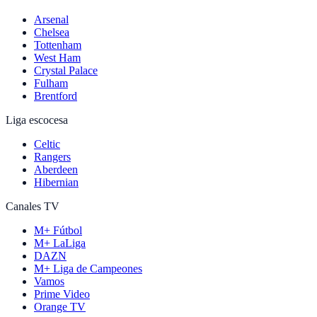
Arsenal
Chelsea
Tottenham
West Ham
Crystal Palace
Fulham
Brentford
Liga escocesa
Celtic
Rangers
Aberdeen
Hibernian
Canales TV
M+ Fútbol
M+ LaLiga
DAZN
M+ Liga de Campeones
Vamos
Prime Video
Orange TV