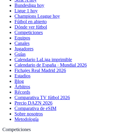
Bundesliga hoy
Ligue 1 hoy
Champions League hoy
Fútbol en abierto
Dónde ver fútbol
Competiciones
Equipos
Canales
Jugadores
Guías
Calendario LaLiga imprimible
Calendario de España · Mundial 2026
Fichajes Real Madrid 2026
Estadios
Blog
Árbitros
Récords
Comparativa TV fútbol 2026
Precio DAZN 2026
Comparativa de eSIM
Sobre nosotros
Metodología
Competiciones