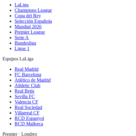
LaLiga
Champions League
Copa del Rey
Selección Española
Mundial 2026
Premier League
Serie A
Bundesliga
Ligue 1
Equipos LaLiga
Real Madrid
FC Barcelona
Atlético de Madrid
Athletic Club
Real Betis
Sevilla FC
Valencia CF
Real Sociedad
Villarreal CF
RCD Espanyol
RCD Mallorca
Premier · Londres