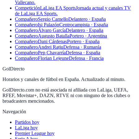
Vallecano.
Competición
LaLiga EA Sports
Jornada actual y canales TV
de LaLiga EA Sports.
Compañero
Sergio Camello
Delantero · España
Compañero
Isi Palazón
Centrocampista · España
Compañero
Álvaro García
Delantero · España
Compañero
Augusto Batalla
Portero · Argentina
Compañero
Dani Cárdenas
Portero · España
Compañero
Andrei Rațiu
Defensa · Rumanía
Compañero
Pep Chavarría
Defensa · España
Compañero
Florian Lejeune
Defensa · Francia
GolDirecto
Horarios y canales de fútbol en España. Actualizado al minuto.
GolDirecto.com no está asociada ni afiliada con LaLiga, UEFA,
RFEF, Movistar+, DAZN, RTVE ni con ninguno de los clubes o
broadcasters mencionados.
Navegación
Partidos hoy
LaLiga hoy
Premier League hoy
Serie A hoy