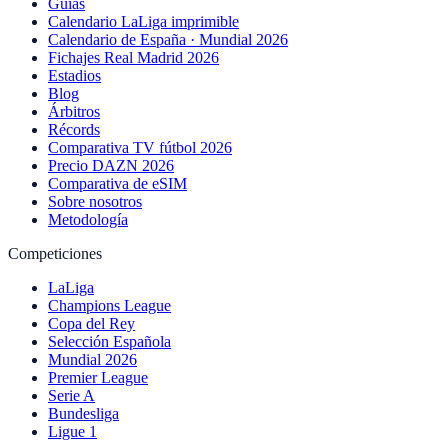
Guías
Calendario LaLiga imprimible
Calendario de España · Mundial 2026
Fichajes Real Madrid 2026
Estadios
Blog
Árbitros
Récords
Comparativa TV fútbol 2026
Precio DAZN 2026
Comparativa de eSIM
Sobre nosotros
Metodología
Competiciones
LaLiga
Champions League
Copa del Rey
Selección Española
Mundial 2026
Premier League
Serie A
Bundesliga
Ligue 1