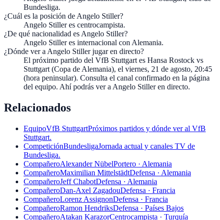
Bundesliga.
¿Cuál es la posición de Angelo Stiller?
Angelo Stiller es centrocampista.
¿De qué nacionalidad es Angelo Stiller?
Angelo Stiller es internacional con Alemania.
¿Dónde ver a Angelo Stiller jugar en directo?
El próximo partido del VfB Stuttgart es Hansa Rostock vs
Stuttgart (Copa de Alemania), el viernes, 21 de agosto, 20:45
(hora peninsular). Consulta el canal confirmado en la página
del equipo. Ahí podrás ver a Angelo Stiller en directo.
Relacionados
Equipo
VfB Stuttgart
Próximos partidos y dónde ver al VfB
Stuttgart.
Competición
Bundesliga
Jornada actual y canales TV de
Bundesliga.
Compañero
Alexander Nübel
Portero · Alemania
Compañero
Maximilian Mittelstädt
Defensa · Alemania
Compañero
Jeff Chabot
Defensa · Alemania
Compañero
Dan-Axel Zagadou
Defensa · Francia
Compañero
Lorenz Assignon
Defensa · Francia
Compañero
Ramon Hendriks
Defensa · Países Bajos
Compañero
Atakan Karazor
Centrocampista · Turquía