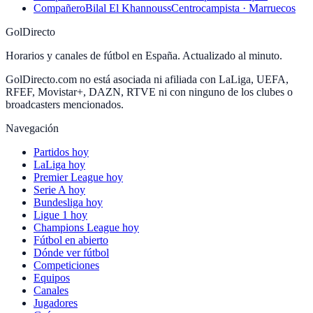
Compañero
Bilal El Khannouss
Centrocampista · Marruecos
GolDirecto
Horarios y canales de fútbol en España. Actualizado al minuto.
GolDirecto.com no está asociada ni afiliada con LaLiga, UEFA,
RFEF, Movistar+, DAZN, RTVE ni con ninguno de los clubes o
broadcasters mencionados.
Navegación
Partidos hoy
LaLiga hoy
Premier League hoy
Serie A hoy
Bundesliga hoy
Ligue 1 hoy
Champions League hoy
Fútbol en abierto
Dónde ver fútbol
Competiciones
Equipos
Canales
Jugadores