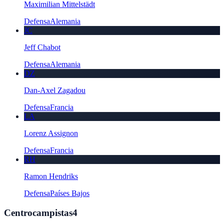
Maximilian Mittelstädt
Defensa
Alemania
JC
Jeff Chabot
Defensa
Alemania
DZ
Dan-Axel Zagadou
Defensa
Francia
LA
Lorenz Assignon
Defensa
Francia
RH
Ramon Hendriks
Defensa
Países Bajos
Centrocampistas
4