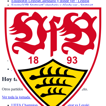
Equipo
RB Leipzig
Calendario y dónde ver · Leipzig
Equipo
VfB Stuttgart
Calendario y dónde ver · Stuttgart
Equipo
Eintracht Frankfurt
Calendario y dónde ver · Frankfurt
Equipo
TSG Hoffenheim
Calendario y dónde ver · Sinsheim
Equipo
VfL Wolfsburg
Calendario y dónde ver · Wolfsburg
Equipo
1. FSV Mainz 05
Calendario y dónde ver · Mainz
Equipo
FC Augsburg
Calendario y dónde ver · Augsburg
Equipo
Borussia Mönchengladbach
Calendario y dónde ver ·
Mönchengladbach
Equipo
SC Freiburg
Calendario y dónde ver · Freiburg
Equipo
SV Werder Bremen
Calendario y dónde ver · Bremen
Equipo
1. FC Union Berlin
Calendario y dónde ver · Berlin
Equipo
FC St. Pauli
Calendario y dónde ver · Hamburg
Equipo
Hamburger SV
Calendario y dónde ver · Hamburg
Equipo
1. FC Heidenheim
Calendario y dónde ver ·
Heidenheim
Equipo
1. FC Köln
Calendario y dónde ver · Cologne
Hoy también juegan
Otros partidos de fútbol de la jornada con canal y horario.
Ver toda la jornada
→
UEFA Champions League · 17:00h
Kairat vs Levski