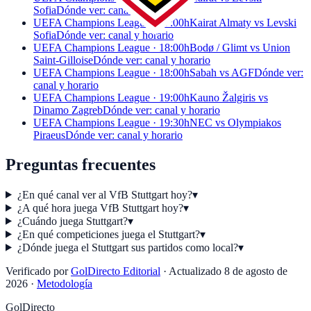
Sofia
Dónde ver: canal y horario
UEFA Champions League · 17:00h
Kairat Almaty vs Levski
Sofia
Dónde ver: canal y horario
UEFA Champions League · 18:00h
Bodø / Glimt vs Union
Saint-Gilloise
Dónde ver: canal y horario
UEFA Champions League · 18:00h
Sabah vs AGF
Dónde ver:
canal y horario
UEFA Champions League · 19:00h
Kauno Žalgiris vs
Dinamo Zagreb
Dónde ver: canal y horario
UEFA Champions League · 19:30h
NEC vs Olympiakos
Piraeus
Dónde ver: canal y horario
Preguntas frecuentes
¿En qué canal ver al VfB Stuttgart hoy?
▾
¿A qué hora juega VfB Stuttgart hoy?
▾
¿Cuándo juega Stuttgart?
▾
¿En qué competiciones juega el Stuttgart?
▾
¿Dónde juega el Stuttgart sus partidos como local?
▾
Verificado por
GolDirecto Editorial
·
Actualizado
8 de agosto de
2026
·
Metodología
GolDirecto