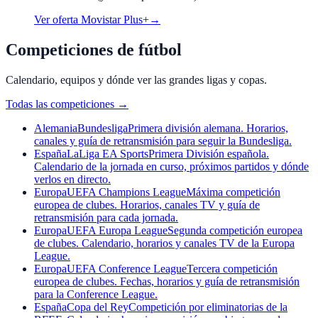
Ver oferta Movistar Plus+
→
Competiciones de fútbol
Calendario, equipos y dónde ver las grandes ligas y copas.
Todas las competiciones
→
Alemania
Bundesliga
Primera división alemana. Horarios,
canales y guía de retransmisión para seguir la Bundesliga.
España
LaLiga EA Sports
Primera División española.
Calendario de la jornada en curso, próximos partidos y dónde
verlos en directo.
Europa
UEFA Champions League
Máxima competición
europea de clubes. Horarios, canales TV y guía de
retransmisión para cada jornada.
Europa
UEFA Europa League
Segunda competición europea
de clubes. Calendario, horarios y canales TV de la Europa
League.
Europa
UEFA Conference League
Tercera competición
europea de clubes. Fechas, horarios y guía de retransmisión
para la Conference League.
España
Copa del Rey
Competición por eliminatorias de la