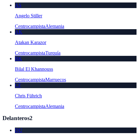
AS
Angelo Stiller
Centrocampista
Alemania
AK
Atakan Karazor
Centrocampista
Turquía
BK
Bilal El Khannouss
Centrocampista
Marruecos
CF
Chris Führich
Centrocampista
Alemania
Delanteros
2
DU