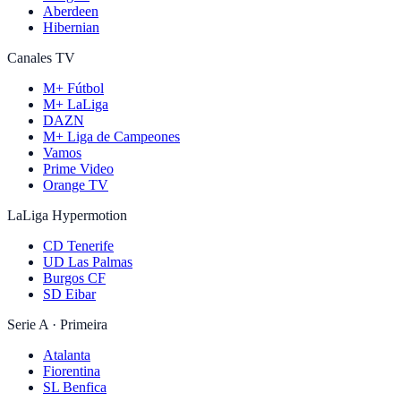
Aberdeen
Hibernian
Canales TV
M+ Fútbol
M+ LaLiga
DAZN
M+ Liga de Campeones
Vamos
Prime Video
Orange TV
LaLiga Hypermotion
CD Tenerife
UD Las Palmas
Burgos CF
SD Eibar
Serie A · Primeira
Atalanta
Fiorentina
SL Benfica