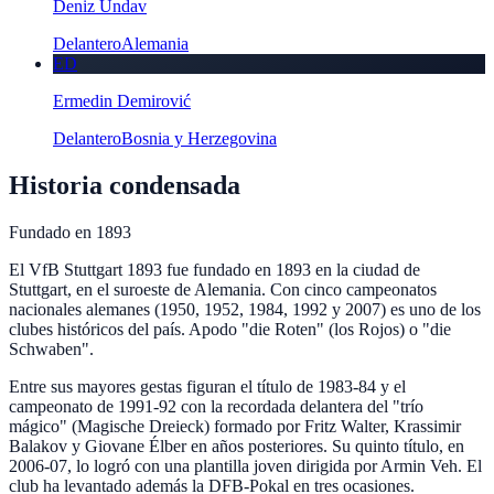
Deniz Undav
Delantero
Alemania
ED
Ermedin Demirović
Delantero
Bosnia y Herzegovina
Historia condensada
Fundado en
1893
El VfB Stuttgart 1893 fue fundado en 1893 en la ciudad de
Stuttgart, en el suroeste de Alemania. Con cinco campeonatos
nacionales alemanes (1950, 1952, 1984, 1992 y 2007) es uno de los
clubes históricos del país. Apodo "die Roten" (los Rojos) o "die
Schwaben".
Entre sus mayores gestas figuran el título de 1983-84 y el
campeonato de 1991-92 con la recordada delantera del "trío
mágico" (Magische Dreieck) formado por Fritz Walter, Krassimir
Balakov y Giovane Élber en años posteriores. Su quinto título, en
2006-07, lo logró con una plantilla joven dirigida por Armin Veh. El
club ha levantado además la DFB-Pokal en tres ocasiones.