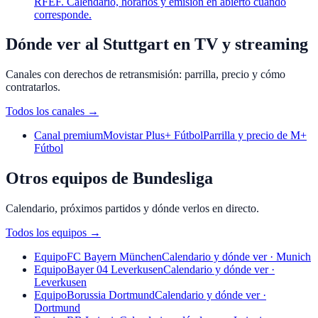
RFEF. Calendario, horarios y emisión en abierto cuando
corresponde.
Dónde ver al Stuttgart en TV y streaming
Canales con derechos de retransmisión: parrilla, precio y cómo
contratarlos.
Todos los canales
→
Canal premium
Movistar Plus+ Fútbol
Parrilla y precio de M+
Fútbol
Otros equipos de Bundesliga
Calendario, próximos partidos y dónde verlos en directo.
Todos los equipos
→
Equipo
FC Bayern München
Calendario y dónde ver · Munich
Equipo
Bayer 04 Leverkusen
Calendario y dónde ver ·
Leverkusen
Equipo
Borussia Dortmund
Calendario y dónde ver ·
Dortmund