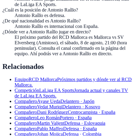
de LaLiga EA Sports.
¿Cuál es la posición de Antonio Raíllo?
Antonio Raíllo es defensa.
¿De qué nacionalidad es Antonio Raíllo?
Antonio Raíllo es internacional con España.
¿Dónde ver a Antonio Raíllo jugar en directo?
El próximo partido del RCD Mallorca es Mallorca vs SV
Elversberg (Amistoso), el sábado, 8 de agosto, 21:00 (hora
peninsular). Consulta el canal confirmado en la página del
equipo. Ahí podrás ver a Antonio Raíllo en directo.
Relacionados
Equipo
RCD Mallorca
Próximos partidos y dónde ver al RCD
Mallorca.
Competición
LaLiga EA Sports
Jornada actual y canales TV
de LaLiga EA Sports.
Compañero
Ayase Ueda
Delantero · Japón
Compañero
Vedat Muriqi
Delantero · Kosovo
Compañero
Dani Rodríguez
Centrocampista · España
Compañero
Leo Román
Portero · España
Compañero
Martin Valjent
Defensa · Eslovaquia
Compañero
Pablo Maffeo
Defensa · España
Compañero
Johan Mojica
Defensa · Colombia