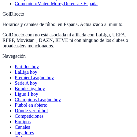
Compañero
Mateu Morey
Defensa · España
GolDirecto
Horarios y canales de fútbol en España. Actualizado al minuto.
GolDirecto.com no está asociada ni afiliada con LaLiga, UEFA,
RFEF, Movistar+, DAZN, RTVE ni con ninguno de los clubes o
broadcasters mencionados.
Navegación
Partidos hoy
LaLiga hoy
Premier League hoy
Serie A hoy
Bundesliga hoy
Ligue 1 hoy
Champions League hoy
Fútbol en abierto
Dónde ver fútbol
Competiciones
Equipos
Canales
Jugadores