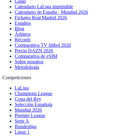
Guías
Calendario LaLiga imprimible
Calendario de España · Mundial 2026
Fichajes Real Madrid 2026
Estadios
Blog
Árbitros
Récords
Comparativa TV fútbol 2026
Precio DAZN 2026
Comparativa de eSIM
Sobre nosotros
Metodología
Competiciones
LaLiga
Champions League
Copa del Rey
Selección Española
Mundial 2026
Premier League
Serie A
Bundesliga
Ligue 1