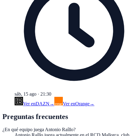
sáb, 15 ago
·
21:30
Ver en
DAZN
→
Ver en
Orange
→
Preguntas frecuentes
¿En qué equipo juega Antonio Raíllo?
Antonio Raíllo juega actualmente en el RCD Mallorca, club