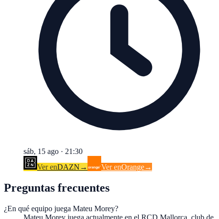
sáb, 15 ago
·
21:30
Ver en
DAZN
→
Ver en
Orange
→
Preguntas frecuentes
¿En qué equipo juega Mateu Morey?
Mateu Morey juega actualmente en el RCD Mallorca, club de