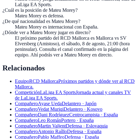
LaLiga EA Sports.
¿Cuál es la posición de Mateu Morey?
Mateu Morey es defensa.
¿De qué nacionalidad es Mateu Morey?
Mateu Morey es internacional con España.
¿Dónde ver a Mateu Morey jugar en directo?
El próximo partido del RCD Mallorca es Mallorca vs SV
Elversberg (Amistoso), el sábado, 8 de agosto, 21:00 (hora
peninsular). Consulta el canal confirmado en la página del
equipo. Ahí podrás ver a Mateu Morey en directo.
Relacionados
Equipo
RCD Mallorca
Próximos partidos y dónde ver al RCD
Mallorca.
Competición
LaLiga EA Sports
Jornada actual y canales TV
de LaLiga EA Sports.
Compañero
Ayase Ueda
Delantero · Japón
Compañero
Vedat Muriqi
Delantero · Kosovo
Compañero
Dani Rodríguez
Centrocampista · España
Compañero
Leo Román
Portero · España
Compañero
Martin Valjent
Defensa · Eslovaquia
Compañero
Antonio Raíllo
Defensa · España
Compañero
Pablo Maffeo
Defensa · España