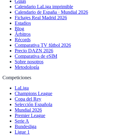
Guías
Calendario LaLiga imprimible
Calendario de España · Mundial 2026
Fichajes Real Madrid 2026
Estadios
Blog
Árbitros
Récords
Comparativa TV fútbol 2026
Precio DAZN 2026
Comparativa de eSIM
Sobre nosotros
Metodología
Competiciones
LaLiga
Champions League
Copa del Rey
Selección Española
Mundial 2026
Premier League
Serie A
Bundesliga
Ligue 1