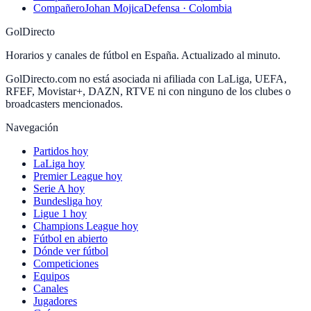
Compañero
Johan Mojica
Defensa · Colombia
GolDirecto
Horarios y canales de fútbol en España. Actualizado al minuto.
GolDirecto.com no está asociada ni afiliada con LaLiga, UEFA,
RFEF, Movistar+, DAZN, RTVE ni con ninguno de los clubes o
broadcasters mencionados.
Navegación
Partidos hoy
LaLiga hoy
Premier League hoy
Serie A hoy
Bundesliga hoy
Ligue 1 hoy
Champions League hoy
Fútbol en abierto
Dónde ver fútbol
Competiciones
Equipos
Canales
Jugadores