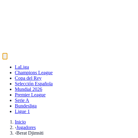
LaLiga
Champions League
Copa del Rey
Selección Española
Mundial 2026
Premier League
Serie A
Bundesliga
Ligue 1
Inicio
›
Jugadores
›
Berat Djimsiti