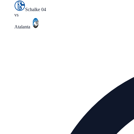
Schalke 04
vs
Atalanta