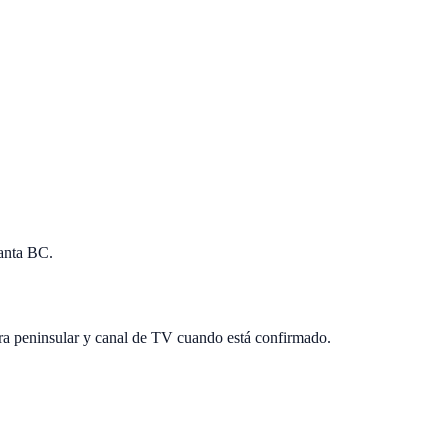
lanta BC.
ora peninsular y canal de TV cuando está confirmado.