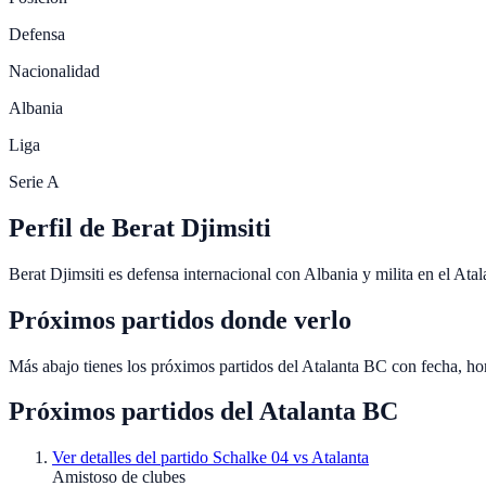
Defensa
Nacionalidad
Albania
Liga
Serie A
Perfil de Berat Djimsiti
Berat Djimsiti es defensa internacional con Albania y milita en el Ata
Próximos partidos donde verlo
Más abajo tienes los próximos partidos del Atalanta BC con fecha, h
Próximos partidos del
Atalanta BC
Ver detalles del partido
Schalke 04 vs Atalanta
Amistoso de clubes