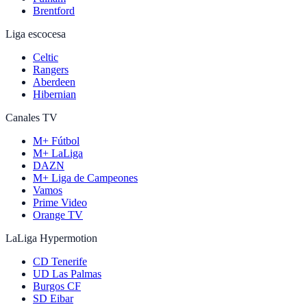
Brentford
Liga escocesa
Celtic
Rangers
Aberdeen
Hibernian
Canales TV
M+ Fútbol
M+ LaLiga
DAZN
M+ Liga de Campeones
Vamos
Prime Video
Orange TV
LaLiga Hypermotion
CD Tenerife
UD Las Palmas
Burgos CF
SD Eibar