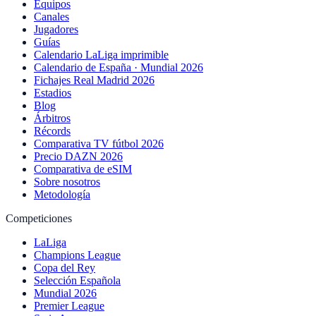
Equipos
Canales
Jugadores
Guías
Calendario LaLiga imprimible
Calendario de España · Mundial 2026
Fichajes Real Madrid 2026
Estadios
Blog
Árbitros
Récords
Comparativa TV fútbol 2026
Precio DAZN 2026
Comparativa de eSIM
Sobre nosotros
Metodología
Competiciones
LaLiga
Champions League
Copa del Rey
Selección Española
Mundial 2026
Premier League