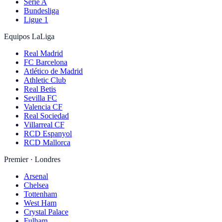
Serie A
Bundesliga
Ligue 1
Equipos LaLiga
Real Madrid
FC Barcelona
Atlético de Madrid
Athletic Club
Real Betis
Sevilla FC
Valencia CF
Real Sociedad
Villarreal CF
RCD Espanyol
RCD Mallorca
Premier · Londres
Arsenal
Chelsea
Tottenham
West Ham
Crystal Palace
Fulham