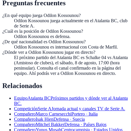
Preguntas frecuentes
¿En qué equipo juega Odilon Kossounou?
Odilon Kossounou juega actualmente en el Atalanta BC, club
de Serie A.
¿Cuál es la posición de Odilon Kossounou?
Odilon Kossounou es defensa.
¿De qué nacionalidad es Odilon Kossounou?
Odilon Kossounou es internacional con Costa de Marfil.
¿Dónde ver a Odilon Kossounou jugar en directo?
El próximo partido del Atalanta BC es Schalke 04 vs Atalanta
(Amistoso de clubes), el sábado, 8 de agosto, 17:00 (hora
peninsular). Consulta el canal confirmado en la página del
equipo. Ahí podrás ver a Odilon Kossounou en directo.
Relacionados
Equipo
Atalanta BC
Próximos partidos y dónde ver al Atalanta
BC.
Competición
Serie A
Jornada actual y canales TV de Serie A.
Compañero
Marco Carnesecchi
Portero · Italia
Compañero
Isak Hien
Defensa · Suecia
Compañero
Mitchel Bakker
Defensa · Países Bajos
Compañero
Yunus Musah
Centrocampista · Estados Unidos