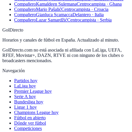
Compañero
Kamaldeen Sulemana
Centrocampista · Ghana
Compañero
Mario Pašalić
Centrocampista · Croacia
Compañero
Gianluca Scamacca
Delantero · Italia
Compañero
Lazar Samardžić
Centrocampista · Serbia
GolDirecto
Horarios y canales de fútbol en España. Actualizado al minuto.
GolDirecto.com no está asociada ni afiliada con LaLiga, UEFA,
RFEF, Movistar+, DAZN, RTVE ni con ninguno de los clubes o
broadcasters mencionados.
Navegación
Partidos hoy
LaLiga hoy
Premier League hoy
Serie A hoy
Bundesliga hoy
Ligue 1 hoy
Champions League hoy
Fútbol en abierto
Dónde ver fútbol
Competiciones