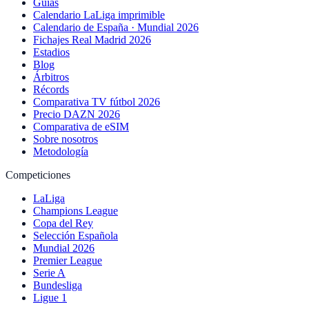
Guías
Calendario LaLiga imprimible
Calendario de España · Mundial 2026
Fichajes Real Madrid 2026
Estadios
Blog
Árbitros
Récords
Comparativa TV fútbol 2026
Precio DAZN 2026
Comparativa de eSIM
Sobre nosotros
Metodología
Competiciones
LaLiga
Champions League
Copa del Rey
Selección Española
Mundial 2026
Premier League
Serie A
Bundesliga
Ligue 1