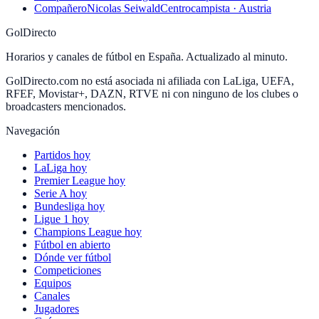
Compañero
Nicolas Seiwald
Centrocampista · Austria
GolDirecto
Horarios y canales de fútbol en España. Actualizado al minuto.
GolDirecto.com no está asociada ni afiliada con LaLiga, UEFA,
RFEF, Movistar+, DAZN, RTVE ni con ninguno de los clubes o
broadcasters mencionados.
Navegación
Partidos hoy
LaLiga hoy
Premier League hoy
Serie A hoy
Bundesliga hoy
Ligue 1 hoy
Champions League hoy
Fútbol en abierto
Dónde ver fútbol
Competiciones
Equipos
Canales
Jugadores