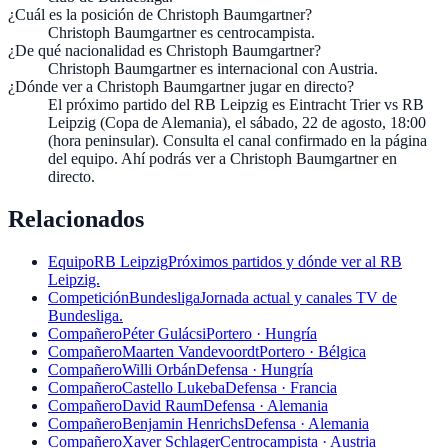
¿Cuál es la posición de Christoph Baumgartner?
Christoph Baumgartner es centrocampista.
¿De qué nacionalidad es Christoph Baumgartner?
Christoph Baumgartner es internacional con Austria.
¿Dónde ver a Christoph Baumgartner jugar en directo?
El próximo partido del RB Leipzig es Eintracht Trier vs RB
Leipzig (Copa de Alemania), el sábado, 22 de agosto, 18:00
(hora peninsular). Consulta el canal confirmado en la página
del equipo. Ahí podrás ver a Christoph Baumgartner en
directo.
Relacionados
Equipo
RB Leipzig
Próximos partidos y dónde ver al RB
Leipzig.
Competición
Bundesliga
Jornada actual y canales TV de
Bundesliga.
Compañero
Péter Gulácsi
Portero · Hungría
Compañero
Maarten Vandevoordt
Portero · Bélgica
Compañero
Willi Orbán
Defensa · Hungría
Compañero
Castello Lukeba
Defensa · Francia
Compañero
David Raum
Defensa · Alemania
Compañero
Benjamin Henrichs
Defensa · Alemania
Compañero
Xaver Schlager
Centrocampista · Austria