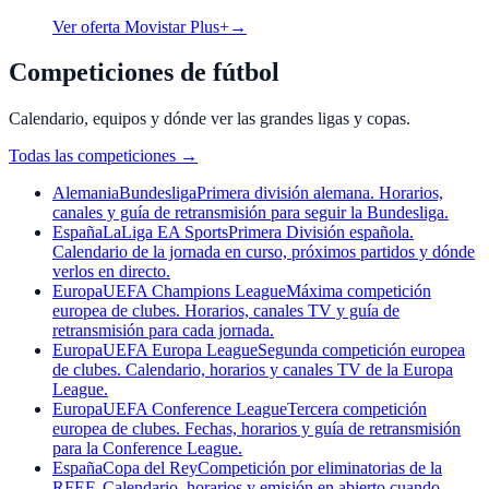
Ver oferta Movistar Plus+
→
Competiciones de fútbol
Calendario, equipos y dónde ver las grandes ligas y copas.
Todas las competiciones
→
Alemania
Bundesliga
Primera división alemana. Horarios,
canales y guía de retransmisión para seguir la Bundesliga.
España
LaLiga EA Sports
Primera División española.
Calendario de la jornada en curso, próximos partidos y dónde
verlos en directo.
Europa
UEFA Champions League
Máxima competición
europea de clubes. Horarios, canales TV y guía de
retransmisión para cada jornada.
Europa
UEFA Europa League
Segunda competición europea
de clubes. Calendario, horarios y canales TV de la Europa
League.
Europa
UEFA Conference League
Tercera competición
europea de clubes. Fechas, horarios y guía de retransmisión
para la Conference League.
España
Copa del Rey
Competición por eliminatorias de la
RFEF. Calendario, horarios y emisión en abierto cuando