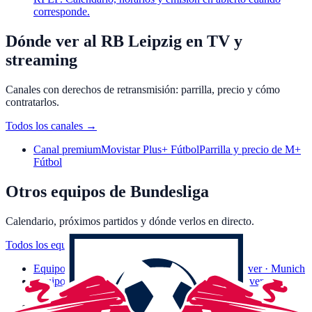
corresponde.
Dónde ver al RB Leipzig en TV y
streaming
Canales con derechos de retransmisión: parrilla, precio y cómo
contratarlos.
Todos los canales
→
Canal premium
Movistar Plus+ Fútbol
Parrilla y precio de M+
Fútbol
Otros equipos de Bundesliga
Calendario, próximos partidos y dónde verlos en directo.
Todos los equipos
→
Equipo
FC Bayern München
Calendario y dónde ver · Munich
Equipo
Bayer 04 Leverkusen
Calendario y dónde ver ·
Leverkusen
Equipo
Borussia Dortmund
Calendario y dónde ver ·