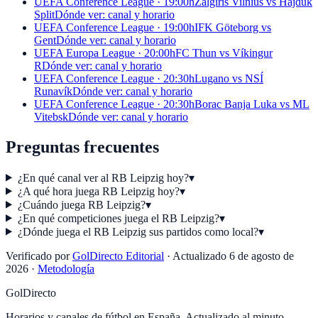
UEFA Conference League · 19:00h
Žalgiris Vilnius vs Hajduk
Split
Dónde ver: canal y horario
UEFA Conference League · 19:00h
IFK Göteborg vs
Gent
Dónde ver: canal y horario
UEFA Europa League · 20:00h
FC Thun vs Víkingur
R
Dónde ver: canal y horario
UEFA Conference League · 20:30h
Lugano vs NSÍ
Runavík
Dónde ver: canal y horario
UEFA Conference League · 20:30h
Borac Banja Luka vs ML
Vitebsk
Dónde ver: canal y horario
Preguntas frecuentes
¿En qué canal ver al RB Leipzig hoy?
▾
¿A qué hora juega RB Leipzig hoy?
▾
¿Cuándo juega RB Leipzig?
▾
¿En qué competiciones juega el RB Leipzig?
▾
¿Dónde juega el RB Leipzig sus partidos como local?
▾
Verificado por
GolDirecto Editorial
·
Actualizado
6 de agosto de
2026
·
Metodología
GolDirecto
Horarios y canales de fútbol en España. Actualizado al minuto.