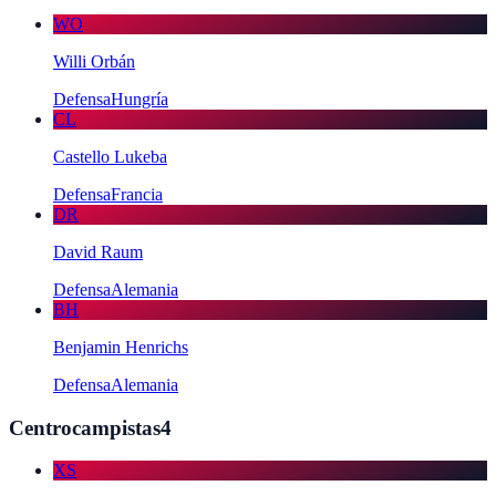
WO
Willi Orbán
Defensa
Hungría
CL
Castello Lukeba
Defensa
Francia
DR
David Raum
Defensa
Alemania
BH
Benjamin Henrichs
Defensa
Alemania
Centrocampistas
4
XS