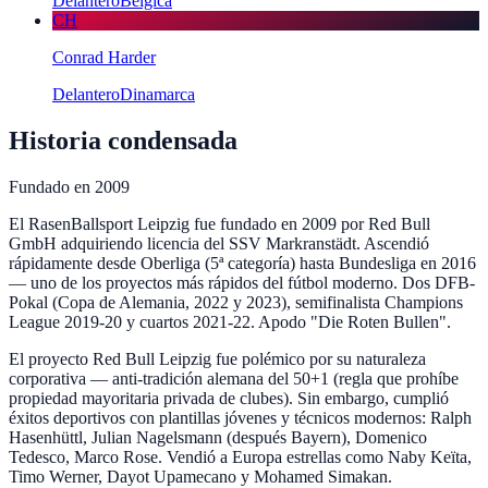
Delantero
Bélgica
CH
Conrad Harder
Delantero
Dinamarca
Historia condensada
Fundado en
2009
El RasenBallsport Leipzig fue fundado en 2009 por Red Bull
GmbH adquiriendo licencia del SSV Markranstädt. Ascendió
rápidamente desde Oberliga (5ª categoría) hasta Bundesliga en 2016
— uno de los proyectos más rápidos del fútbol moderno. Dos DFB-
Pokal (Copa de Alemania, 2022 y 2023), semifinalista Champions
League 2019-20 y cuartos 2021-22. Apodo "Die Roten Bullen".
El proyecto Red Bull Leipzig fue polémico por su naturaleza
corporativa — anti-tradición alemana del 50+1 (regla que prohíbe
propiedad mayoritaria privada de clubes). Sin embargo, cumplió
éxitos deportivos con plantillas jóvenes y técnicos modernos: Ralph
Hasenhüttl, Julian Nagelsmann (después Bayern), Domenico
Tedesco, Marco Rose. Vendió a Europa estrellas como Naby Keïta,
Timo Werner, Dayot Upamecano y Mohamed Simakan.