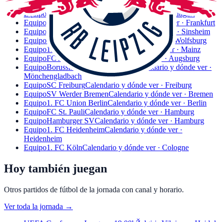
Dortmund
Equipo
VfB Stuttgart
Calendario y dónde ver · Stuttgart
Equipo
Eintracht Frankfurt
Calendario y dónde ver · Frankfurt
Equipo
TSG Hoffenheim
Calendario y dónde ver · Sinsheim
Equipo
VfL Wolfsburg
Calendario y dónde ver · Wolfsburg
Equipo
1. FSV Mainz 05
Calendario y dónde ver · Mainz
Equipo
FC Augsburg
Calendario y dónde ver · Augsburg
Equipo
Borussia Mönchengladbach
Calendario y dónde ver ·
Mönchengladbach
Equipo
SC Freiburg
Calendario y dónde ver · Freiburg
Equipo
SV Werder Bremen
Calendario y dónde ver · Bremen
Equipo
1. FC Union Berlin
Calendario y dónde ver · Berlin
Equipo
FC St. Pauli
Calendario y dónde ver · Hamburg
Equipo
Hamburger SV
Calendario y dónde ver · Hamburg
Equipo
1. FC Heidenheim
Calendario y dónde ver ·
Heidenheim
Equipo
1. FC Köln
Calendario y dónde ver · Cologne
Hoy también juegan
Otros partidos de fútbol de la jornada con canal y horario.
Ver toda la jornada
→