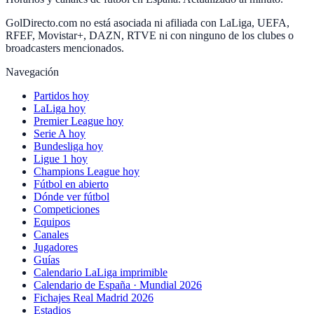
GolDirecto.com no está asociada ni afiliada con LaLiga, UEFA,
RFEF, Movistar+, DAZN, RTVE ni con ninguno de los clubes o
broadcasters mencionados.
Navegación
Partidos hoy
LaLiga hoy
Premier League hoy
Serie A hoy
Bundesliga hoy
Ligue 1 hoy
Champions League hoy
Fútbol en abierto
Dónde ver fútbol
Competiciones
Equipos
Canales
Jugadores
Guías
Calendario LaLiga imprimible
Calendario de España · Mundial 2026
Fichajes Real Madrid 2026
Estadios