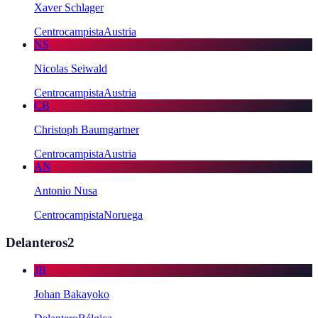
Xaver Schlager
Centrocampista
Austria
NS
Nicolas Seiwald
Centrocampista
Austria
CB
Christoph Baumgartner
Centrocampista
Austria
AN
Antonio Nusa
Centrocampista
Noruega
Delanteros
2
JB
Johan Bakayoko