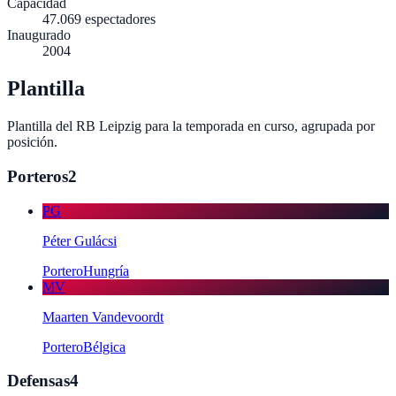
Capacidad
47.069
espectadores
Inaugurado
2004
Plantilla
Plantilla del
RB Leipzig
para la temporada en curso, agrupada por
posición.
Porteros
2
PG
Péter Gulácsi
Portero
Hungría
MV
Maarten Vandevoordt
Portero
Bélgica
Defensas
4