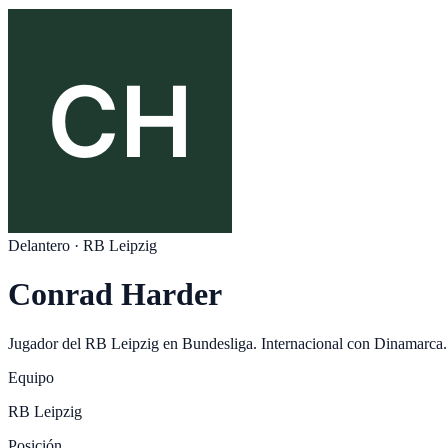
Delantero
·
RB Leipzig
Conrad Harder
Jugador del
RB Leipzig
en
Bundesliga
. Internacional con
Dinamarca
.
Equipo
RB Leipzig
Posición