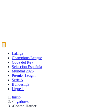
LaLiga
Champions League
Copa del Rey
Selección Española
Mundial 2026
Premier League
Serie A
Bundesliga
Ligue 1
Inicio
›
Jugadores
›
Conrad Harder