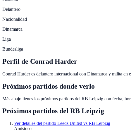
Delantero
Nacionalidad
Dinamarca
Liga
Bundesliga
Perfil de Conrad Harder
Conrad Harder es delantero internacional con Dinamarca y milita en 
Próximos partidos donde verlo
Más abajo tienes los próximos partidos del RB Leipzig con fecha, ho
Próximos partidos del
RB Leipzig
Ver detalles del partido
Leeds United vs RB Leipzig
Amistoso