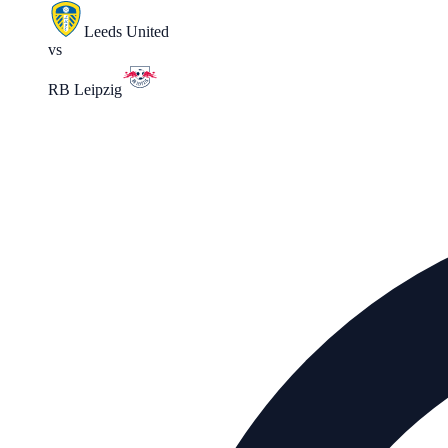
Leeds United
vs
RB Leipzig