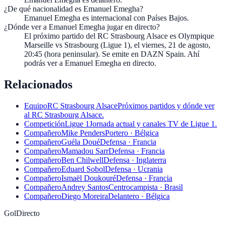
¿De qué nacionalidad es Emanuel Emegha?
Emanuel Emegha es internacional con Países Bajos.
¿Dónde ver a Emanuel Emegha jugar en directo?
El próximo partido del RC Strasbourg Alsace es Olympique
Marseille vs Strasbourg (Ligue 1), el viernes, 21 de agosto,
20:45 (hora peninsular). Se emite en DAZN Spain. Ahí
podrás ver a Emanuel Emegha en directo.
Relacionados
Equipo
RC Strasbourg Alsace
Próximos partidos y dónde ver
al RC Strasbourg Alsace.
Competición
Ligue 1
Jornada actual y canales TV de Ligue 1.
Compañero
Mike Penders
Portero · Bélgica
Compañero
Guéla Doué
Defensa · Francia
Compañero
Mamadou Sarr
Defensa · Francia
Compañero
Ben Chilwell
Defensa · Inglaterra
Compañero
Eduard Sobol
Defensa · Ucrania
Compañero
Ismaël Doukouré
Defensa · Francia
Compañero
Andrey Santos
Centrocampista · Brasil
Compañero
Diego Moreira
Delantero · Bélgica
GolDirecto