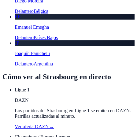
Diego Moreira
Delantero
Bélgica
EE
Emanuel Emegha
Delantero
Países Bajos
JP
Joaquín Panichelli
Delantero
Argentina
Cómo ver al
Strasbourg
en directo
Ligue 1
DAZN
Los partidos del Strasbourg en Ligue 1 se emiten en DAZN.
Parrillas actualizadas al minuto.
Ver oferta
DAZN
→
Champions / Europa League