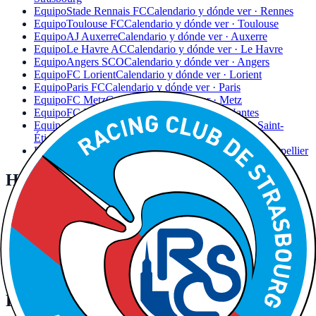
Equipo
Stade Rennais FC
Calendario y dónde ver · Rennes
Equipo
Toulouse FC
Calendario y dónde ver · Toulouse
Equipo
AJ Auxerre
Calendario y dónde ver · Auxerre
Equipo
Le Havre AC
Calendario y dónde ver · Le Havre
Equipo
Angers SCO
Calendario y dónde ver · Angers
Equipo
FC Lorient
Calendario y dónde ver · Lorient
Equipo
Paris FC
Calendario y dónde ver · Paris
Equipo
FC Metz
Calendario y dónde ver · Metz
Equipo
FC Nantes
Calendario y dónde ver · Nantes
Equipo
AS Saint-Étienne
Calendario y dónde ver · Saint-
Étienne
Equipo
Montpellier HSC
Calendario y dónde ver · Montpellier
Hoy también juegan
Otros partidos de fútbol de la jornada con canal y horario.
Ver toda la jornada
→
UEFA Champions League · 18:00h
Górnik Zabrze vs
Fenerbahçe
Dónde ver: canal y horario
Preguntas frecuentes