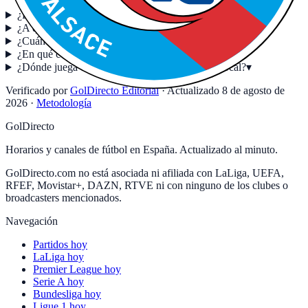
¿En qué canal ver al RC Strasbourg Alsace hoy?
▾
¿A qué hora juega RC Strasbourg Alsace hoy?
▾
¿Cuándo juega Strasbourg?
▾
¿En qué competiciones juega el Strasbourg?
▾
¿Dónde juega el Strasbourg sus partidos como local?
▾
Verificado por
GolDirecto Editorial
·
Actualizado
8 de agosto de
2026
·
Metodología
GolDirecto
Horarios y canales de fútbol en España. Actualizado al minuto.
GolDirecto.com no está asociada ni afiliada con LaLiga, UEFA,
RFEF, Movistar+, DAZN, RTVE ni con ninguno de los clubes o
broadcasters mencionados.
Navegación
Partidos hoy
LaLiga hoy
Premier League hoy
Serie A hoy
Bundesliga hoy
Ligue 1 hoy