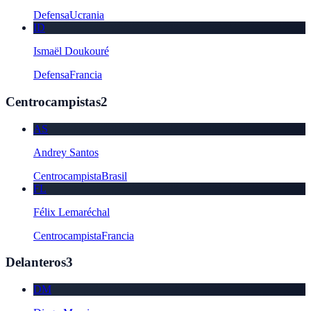
Defensa
Ucrania
ID
Ismaël Doukouré
Defensa
Francia
Centrocampistas
2
AS
Andrey Santos
Centrocampista
Brasil
FL
Félix Lemaréchal
Centrocampista
Francia
Delanteros
3
DM