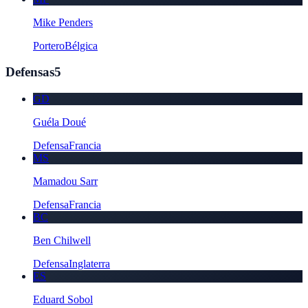
Mike Penders
Portero
Bélgica
Defensas
5
GD
Guéla Doué
Defensa
Francia
MS
Mamadou Sarr
Defensa
Francia
BC
Ben Chilwell
Defensa
Inglaterra
ES
Eduard Sobol