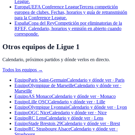
League.
Europa
UEFA Conference League
Tercera competición
europea de clubes. Fechas, horarios y guía de retransmisión
para la Conference League.
España
Copa del Rey
Competición por eliminatorias de la
RFEF. Calendario, horarios y emisión en abierto cuando
corresponde.
Otros equipos de Ligue 1
Calendario, próximos partidos y dónde verlos en directo.
Todos los equipos
→
Equipo
Paris Saint-Germain
Calendario y dónde ver · Paris
Equipo
Olympique de Marseille
Calendario y dónde ver ·
Marseille
Equipo
AS Monaco
Calendario y dónde ver · Monaco
Equipo
Lille OSC
Calendario y dónde ver · Lille
Equipo
Olympique Lyonnais
Calendario y dónde ver · Lyon
Equipo
OGC Nice
Calendario y dónde ver · Nice
Equipo
RC Lens
Calendario y dónde ver · Lens
Equipo
Stade Brestois 29
Calendario y dónde ver · Brest
Equipo
RC Strasbourg Alsace
Calendario y dónde ver ·
Strasbourg