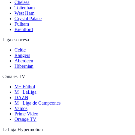
Chelsea
Tottenham
West Ham
Crystal Palace
Fulham
Brentford
Liga escocesa
Celtic
Rangers
Aberdeen
Hibernian
Canales TV
M+ Fútbol
M+ LaLiga
DAZN
M+ Liga de Campeones
Vamos
Prime Video
Orange TV
LaLiga Hypermotion