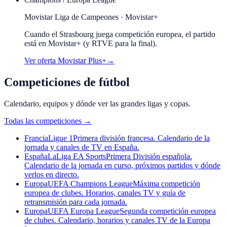
Movistar Liga de Campeones · Movistar+
Cuando el
Strasbourg
juega competición europea, el partido
está en Movistar+ (y RTVE para la final).
Ver oferta Movistar Plus+
→
Competiciones de fútbol
Calendario, equipos y dónde ver las grandes ligas y copas.
Todas las competiciones
→
Francia
Ligue 1
Primera división francesa. Calendario de la
jornada y canales de TV en España.
España
LaLiga EA Sports
Primera División española.
Calendario de la jornada en curso, próximos partidos y dónde
verlos en directo.
Europa
UEFA Champions League
Máxima competición
europea de clubes. Horarios, canales TV y guía de
retransmisión para cada jornada.
Europa
UEFA Europa League
Segunda competición europea
de clubes. Calendario, horarios y canales TV de la Europa