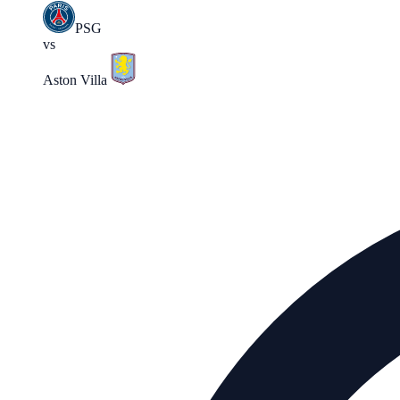
PSG
vs
Aston Villa