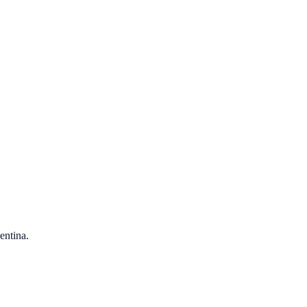
entina
.