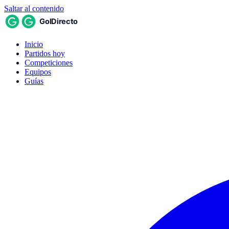
Saltar al contenido
Inicio
Partidos hoy
Competiciones
Equipos
Guías