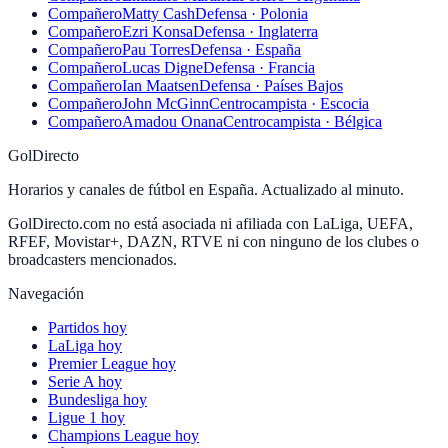
Compañero
Matty Cash
Defensa · Polonia
Compañero
Ezri Konsa
Defensa · Inglaterra
Compañero
Pau Torres
Defensa · España
Compañero
Lucas Digne
Defensa · Francia
Compañero
Ian Maatsen
Defensa · Países Bajos
Compañero
John McGinn
Centrocampista · Escocia
Compañero
Amadou Onana
Centrocampista · Bélgica
GolDirecto
Horarios y canales de fútbol en España. Actualizado al minuto.
GolDirecto.com no está asociada ni afiliada con LaLiga, UEFA,
RFEF, Movistar+, DAZN, RTVE ni con ninguno de los clubes o
broadcasters mencionados.
Navegación
Partidos hoy
LaLiga hoy
Premier League hoy
Serie A hoy
Bundesliga hoy
Ligue 1 hoy
Champions League hoy