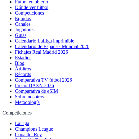
Fútbol en abierto
Dónde ver fútbol
Competiciones
Equipos
Canales
Jugadores
Guías
Calendario LaLiga imprimible
Calendario de España · Mundial 2026
Fichajes Real Madrid 2026
Estadios
Blog
Árbitros
Récords
Comparativa TV fútbol 2026
Precio DAZN 2026
Comparativa de eSIM
Sobre nosotros
Metodología
Competiciones
LaLiga
Champions League
Copa del Rey