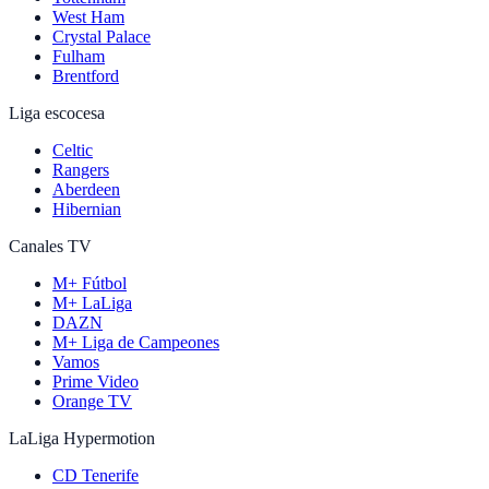
West Ham
Crystal Palace
Fulham
Brentford
Liga escocesa
Celtic
Rangers
Aberdeen
Hibernian
Canales TV
M+ Fútbol
M+ LaLiga
DAZN
M+ Liga de Campeones
Vamos
Prime Video
Orange TV
LaLiga Hypermotion
CD Tenerife