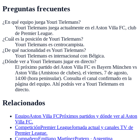
Preguntas frecuentes
¿En qué equipo juega Youri Tielemans?
Youri Tielemans juega actualmente en el Aston Villa FC, club
de Premier League.
¿Cuál es la posición de Youri Tielemans?
Youri Tielemans es centrocampista.
¿De qué nacionalidad es Youri Tielemans?
Youri Tielemans es internacional con Bélgica.
¿Dónde ver a Youri Tielemans jugar en directo?
El próximo partido del Aston Villa FC es Bayern München vs
Aston Villa (Amistoso de clubes), el viernes, 7 de agosto,
14:00 (hora peninsular). Consulta el canal confirmado en la
página del equipo. Ahí podrás ver a Youri Tielemans en
directo.
Relacionados
Equipo
Aston Villa FC
Próximos partidos y dónde ver al Aston
Villa FC.
Competición
Premier League
Jornada actual y canales TV de
Premier League.
Compañero
Emiliano Martínez
Portero · Argentina