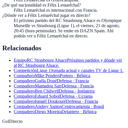
¿De qué nacionalidad es Félix Lemaréchal?
Félix Lemaréchal es internacional con Francia.
¿Dónde ver a Félix Lemaréchal jugar en directo?
El próximo partido del RC Strasbourg Alsace es Olympique
Marseille vs Strasbourg (Ligue 1), el viernes, 21 de agosto,
20:45 (hora peninsular). Se emite en DAZN Spain. Ahí
podrás ver a Félix Lemaréchal en directo.
Relacionados
Equipo
RC Strasbourg Alsace
Próximos partidos y dónde ver
al RC Strasbourg Alsace.
Competición
Ligue 1
Jornada actual y canales TV de Ligue 1.
Compañero
Mike Penders
Portero · Bélgica
Compañero
Guéla Doué
Defensa · Francia
Compañero
Mamadou Sarr
Defensa · Francia
Compañero
Ben Chilwell
Defensa · Inglaterra
Compañero
Eduard Sobol
Defensa · Ucrania
Compañero
Ismaël Doukouré
Defensa · Francia
Compañero
Andrey Santos
Centrocampista · Brasil
Compañero
Diego Moreira
Delantero · Bélgica
GolDirecto