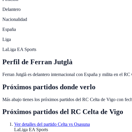
Delantero
Nacionalidad
España
Liga
LaLiga EA Sports
Perfil de Ferran Jutglà
Ferran Jutglà es delantero internacional con España y milita en el RC
Próximos partidos donde verlo
Más abajo tienes los próximos partidos del RC Celta de Vigo con fec
Próximos partidos del
RC Celta de Vigo
Ver detalles del partido
Celta vs Osasuna
LaLiga EA Sports