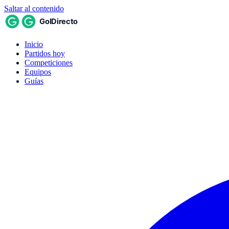
Saltar al contenido
Inicio
Partidos hoy
Competiciones
Equipos
Guías