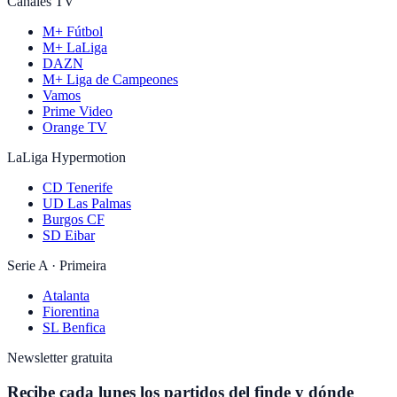
Canales TV
M+ Fútbol
M+ LaLiga
DAZN
M+ Liga de Campeones
Vamos
Prime Video
Orange TV
LaLiga Hypermotion
CD Tenerife
UD Las Palmas
Burgos CF
SD Eibar
Serie A · Primeira
Atalanta
Fiorentina
SL Benfica
Newsletter gratuita
Recibe cada lunes los partidos del finde y dónde