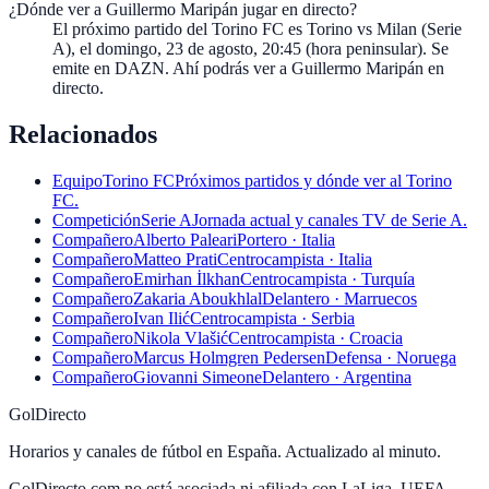
¿Dónde ver a Guillermo Maripán jugar en directo?
El próximo partido del Torino FC es Torino vs Milan (Serie
A), el domingo, 23 de agosto, 20:45 (hora peninsular). Se
emite en DAZN. Ahí podrás ver a Guillermo Maripán en
directo.
Relacionados
Equipo
Torino FC
Próximos partidos y dónde ver al Torino
FC.
Competición
Serie A
Jornada actual y canales TV de Serie A.
Compañero
Alberto Paleari
Portero · Italia
Compañero
Matteo Prati
Centrocampista · Italia
Compañero
Emirhan İlkhan
Centrocampista · Turquía
Compañero
Zakaria Aboukhlal
Delantero · Marruecos
Compañero
Ivan Ilić
Centrocampista · Serbia
Compañero
Nikola Vlašić
Centrocampista · Croacia
Compañero
Marcus Holmgren Pedersen
Defensa · Noruega
Compañero
Giovanni Simeone
Delantero · Argentina
GolDirecto
Horarios y canales de fútbol en España. Actualizado al minuto.
GolDirecto.com no está asociada ni afiliada con LaLiga, UEFA,