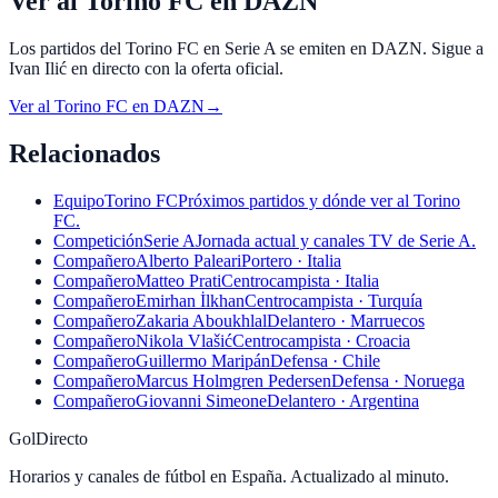
Ver al Torino FC en DAZN
Los partidos del Torino FC en Serie A se emiten en DAZN. Sigue a
Ivan Ilić en directo con la oferta oficial.
Ver al
Torino FC
en
DAZN
→
Relacionados
Equipo
Torino FC
Próximos partidos y dónde ver al Torino
FC.
Competición
Serie A
Jornada actual y canales TV de Serie A.
Compañero
Alberto Paleari
Portero · Italia
Compañero
Matteo Prati
Centrocampista · Italia
Compañero
Emirhan İlkhan
Centrocampista · Turquía
Compañero
Zakaria Aboukhlal
Delantero · Marruecos
Compañero
Nikola Vlašić
Centrocampista · Croacia
Compañero
Guillermo Maripán
Defensa · Chile
Compañero
Marcus Holmgren Pedersen
Defensa · Noruega
Compañero
Giovanni Simeone
Delantero · Argentina
GolDirecto
Horarios y canales de fútbol en España. Actualizado al minuto.