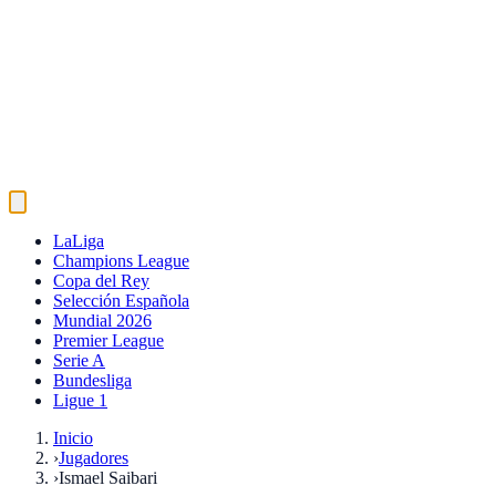
LaLiga
Champions League
Copa del Rey
Selección Española
Mundial 2026
Premier League
Serie A
Bundesliga
Ligue 1
Inicio
›
Jugadores
›
Ismael Saibari