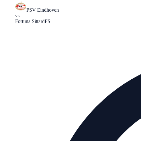
PSV Eindhoven
vs
Fortuna Sittard
FS