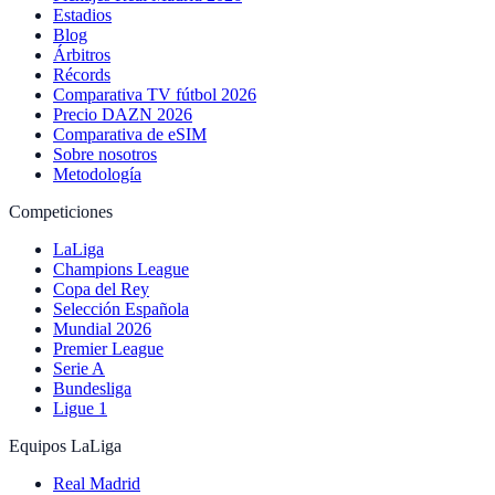
Estadios
Blog
Árbitros
Récords
Comparativa TV fútbol 2026
Precio DAZN 2026
Comparativa de eSIM
Sobre nosotros
Metodología
Competiciones
LaLiga
Champions League
Copa del Rey
Selección Española
Mundial 2026
Premier League
Serie A
Bundesliga
Ligue 1
Equipos LaLiga
Real Madrid