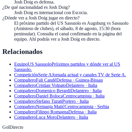
Josh Doig es defensa.
¿De qué nacionalidad es Josh Doig?
Josh Doig es internacional con Escocia.
¿Dónde ver a Josh Doig jugar en directo?
El próximo partido del US Sassuolo es Augsburg vs Sassuolo
(Amistoso de clubes), el sábado, 8 de agosto, 15:30 (hora
peninsular). Consulta el canal confirmado en la página del
equipo. Ahí podrás ver a Josh Doig en directo.
Relacionados
Equipo
US Sassuolo
Próximos partidos y dónde ver al US
Sassuolo.
Competición
Serie A
Jornada actual y canales TV de Serie A.
Compañero
Fali Candé
Defensa · Guinea-Bissau
Compañero
Cristian Volpato
Delantero · Italia
Compañero
Domenico Berardi
Delantero · Italia
Compañero
Daniel Boloca
Centrocampista · Italia
Compañero
Stefano Turati
Portero · Italia
Compañero
Nemanja Matić
Centrocampista · Serbia
Compañero
Filippo Romagna
Defensa · Italia
Compañero
Luca Moro
Delantero · Italia
GolDirecto