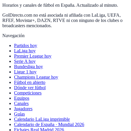
Horarios y canales de fútbol en España. Actualizado al minuto.
GolDirecto.com no está asociada ni afiliada con LaLiga, UEFA,
RFEF, Movistar+, DAZN, RTVE ni con ninguno de los clubes o
broadcasters mencionados.
Navegación
Partidos hoy
LaLiga hoy
Premier League hoy
Serie A hoy
Bundesliga hoy
Ligue 1 hoy
Champions League hoy
Fútbol en abierto
Dónde ver fútbol
Competiciones
Equipos
Canales
Jugadores
Guías
Calendario LaLiga imprimible
Calendario de España · Mundial 2026
Fichajes Real Madrid 2026