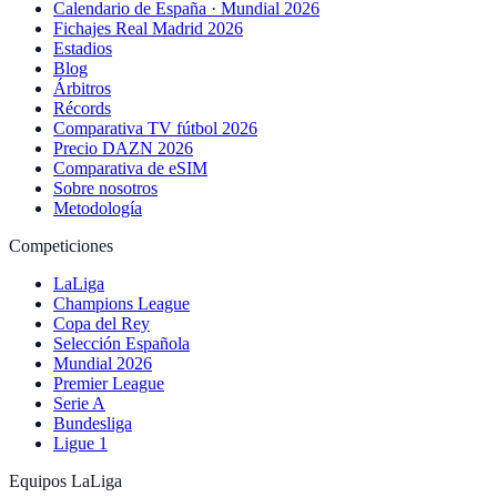
Calendario de España · Mundial 2026
Fichajes Real Madrid 2026
Estadios
Blog
Árbitros
Récords
Comparativa TV fútbol 2026
Precio DAZN 2026
Comparativa de eSIM
Sobre nosotros
Metodología
Competiciones
LaLiga
Champions League
Copa del Rey
Selección Española
Mundial 2026
Premier League
Serie A
Bundesliga
Ligue 1
Equipos LaLiga