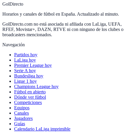
GolDirecto
Horarios y canales de fútbol en España. Actualizado al minuto.
GolDirecto.com no está asociada ni afiliada con LaLiga, UEFA,
RFEF, Movistar+, DAZN, RTVE ni con ninguno de los clubes o
broadcasters mencionados.
Navegación
Partidos hoy
LaLiga hoy
Premier League hoy
Serie A hoy
Bundesliga hoy
Ligue 1 hoy
Champions League hoy
Fútbol en abierto
Dónde ver fútbol
Competiciones
Equipos
Canales
Jugadores
Guías
Calendario LaLiga imprimible