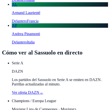
AL
Armand Laurienté
Delantero
Francia
AP
Andrea Pinamonti
Delantero
Italia
Cómo ver al
Sassuolo
en directo
Serie A
DAZN
Los partidos del Sassuolo en Serie A se emiten en DAZN.
Parrillas actualizadas al minuto.
Ver oferta
DAZN
→
Champions / Europa League
Movistar Liga de Campeones · Movistar+