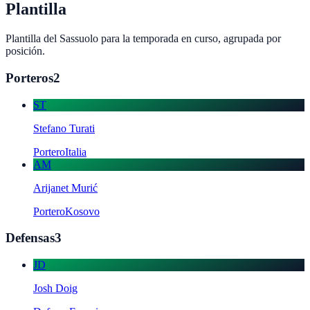
Plantilla
Plantilla del
Sassuolo
para la temporada en curso, agrupada por
posición.
Porteros
2
ST
Stefano Turati
Portero
Italia
AM
Arijanet Murić
Portero
Kosovo
Defensas
3
JD
Josh Doig