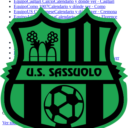
Equipo
Cagliari Calcio
Calendario y dónde ver · Cagliari
Equipo
Como 1907
Calendario y dónde ver · Como
Equipo
US Cremonese
Calendario y dónde ver · Cremona
Equipo
ACF Fiorentina
Calendario y dónde ver · Florence
Equipo
Genoa CFC
Calendario y dónde ver · Genoa
Equipo
Hellas Verona
Calendario y dónde ver · Verona
Equipo
FC Internazionale Milano
Calendario y dónde ver ·
Milan
Equipo
Juventus FC
Calendario y dónde ver · Turin
Equipo
SS Lazio
Calendario y dónde ver · Rome
Equipo
US Lecce
Calendario y dónde ver · Lecce
Equipo
AC Milan
Cuándo juega el Milan: hora y dónde ver
Equipo
Pisa SC
Calendario y dónde ver · Pisa
Equipo
SSC Napoli
Calendario y dónde ver · Naples
Equipo
Parma Calcio 1913
Calendario y dónde ver · Parma
Equipo
AS Roma
Calendario y dónde ver · Rome
Equipo
Torino FC
Calendario y dónde ver · Turin
Equipo
Udinese Calcio
Calendario y dónde ver · Udine
Hoy también juegan
Otros partidos de fútbol de la jornada con canal y horario.
Ver toda la jornada
→