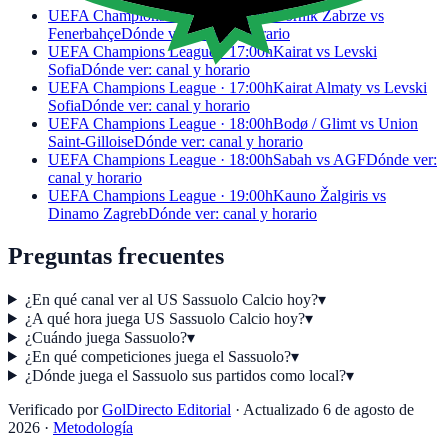
UEFA Champions League · 18:00h
Górnik Zabrze vs
Fenerbahçe
Dónde ver: canal y horario
UEFA Champions League · 17:00h
Kairat vs Levski
Sofia
Dónde ver: canal y horario
UEFA Champions League · 17:00h
Kairat Almaty vs Levski
Sofia
Dónde ver: canal y horario
UEFA Champions League · 18:00h
Bodø / Glimt vs Union
Saint-Gilloise
Dónde ver: canal y horario
UEFA Champions League · 18:00h
Sabah vs AGF
Dónde ver:
canal y horario
UEFA Champions League · 19:00h
Kauno Žalgiris vs
Dinamo Zagreb
Dónde ver: canal y horario
Preguntas frecuentes
¿En qué canal ver al US Sassuolo Calcio hoy?
▾
¿A qué hora juega US Sassuolo Calcio hoy?
▾
¿Cuándo juega Sassuolo?
▾
¿En qué competiciones juega el Sassuolo?
▾
¿Dónde juega el Sassuolo sus partidos como local?
▾
Verificado por
GolDirecto Editorial
·
Actualizado
6 de agosto de
2026
·
Metodología