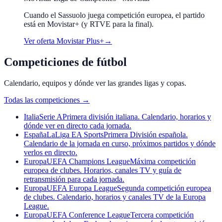
Cuando el
Sassuolo
juega competición europea, el partido
está en Movistar+ (y RTVE para la final).
Ver oferta Movistar Plus+
→
Competiciones de fútbol
Calendario, equipos y dónde ver las grandes ligas y copas.
Todas las competiciones
→
Italia
Serie A
Primera división italiana. Calendario, horarios y
dónde ver en directo cada jornada.
España
LaLiga EA Sports
Primera División española.
Calendario de la jornada en curso, próximos partidos y dónde
verlos en directo.
Europa
UEFA Champions League
Máxima competición
europea de clubes. Horarios, canales TV y guía de
retransmisión para cada jornada.
Europa
UEFA Europa League
Segunda competición europea
de clubes. Calendario, horarios y canales TV de la Europa
League.
Europa
UEFA Conference League
Tercera competición