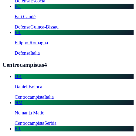
Defensa
Escocia
FC
Fali Candé
Defensa
Guinea-Bissau
FR
Filippo Romagna
Defensa
Italia
Centrocampistas
4
DB
Daniel Boloca
Centrocampista
Italia
NM
Nemanja Matić
Centrocampista
Serbia
KT