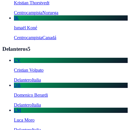
Kristian Thorstvedt
Centrocampista
Noruega
IK
Ismaël Koné
Centrocampista
Canadá
Delanteros
5
CV
Cristian Volpato
Delantero
Italia
DB
Domenico Berardi
Delantero
Italia
LM
Luca Moro
Delantero
Italia