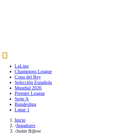
LaLiga
Champions League
Copa del Rey
Selección Española
Mundial 2026
Premier League
Serie A
Bundesliga
Ligue 1
Inicio
›
Jugadores
›
Justin Bijlow