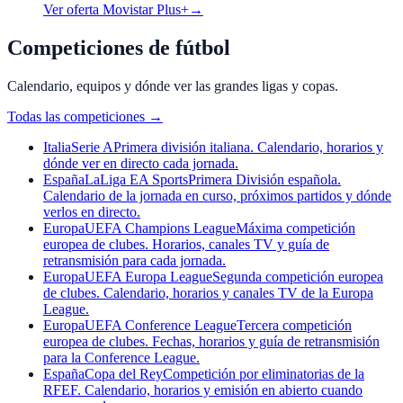
Ver oferta Movistar Plus+
→
Competiciones de fútbol
Calendario, equipos y dónde ver las grandes ligas y copas.
Todas las competiciones
→
Italia
Serie A
Primera división italiana. Calendario, horarios y
dónde ver en directo cada jornada.
España
LaLiga EA Sports
Primera División española.
Calendario de la jornada en curso, próximos partidos y dónde
verlos en directo.
Europa
UEFA Champions League
Máxima competición
europea de clubes. Horarios, canales TV y guía de
retransmisión para cada jornada.
Europa
UEFA Europa League
Segunda competición europea
de clubes. Calendario, horarios y canales TV de la Europa
League.
Europa
UEFA Conference League
Tercera competición
europea de clubes. Fechas, horarios y guía de retransmisión
para la Conference League.
España
Copa del Rey
Competición por eliminatorias de la
RFEF. Calendario, horarios y emisión en abierto cuando