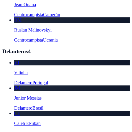
Jean Onana
Centrocampista
Camerún
RM
Ruslan Malinovskyi
Centrocampista
Ucrania
Delanteros
4
VI
Vitinha
Delantero
Portugal
JM
Junior Messias
Delantero
Brasil
CE
Caleb Ekuban