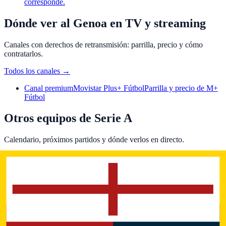
corresponde.
Dónde ver al Genoa en TV y streaming
Canales con derechos de retransmisión: parrilla, precio y cómo
contratarlos.
Todos los canales
→
Canal premium
Movistar Plus+ Fútbol
Parrilla y precio de M+
Fútbol
Otros equipos de Serie A
Calendario, próximos partidos y dónde verlos en directo.
Todos los equipos
→
Equipo
Atalanta BC
Calendario y dónde ver · Bergamo
Equipo
Bologna FC 1909
Calendario y dónde ver · Bologna
Equipo
Cagliari Calcio
Calendario y dónde ver · Cagliari
Equipo
Como 1907
Calendario y dónde ver · Como
Equipo
US Cremonese
Calendario y dónde ver · Cremona
Equipo
ACF Fiorentina
Calendario y dónde ver · Florence