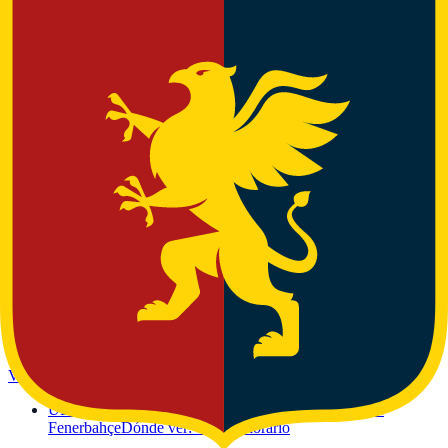
Equipo
Genoa CFC
Calendario y dónde ver · Genoa
Equipo
Hellas Verona
Calendario y dónde ver · Verona
Equipo
FC Internazionale Milano
Calendario y dónde ver ·
Milan
Equipo
Juventus FC
Calendario y dónde ver · Turin
Equipo
SS Lazio
Calendario y dónde ver · Rome
Equipo
US Lecce
Calendario y dónde ver · Lecce
Equipo
AC Milan
Cuándo juega el Milan: hora y dónde ver
Equipo
Pisa SC
Calendario y dónde ver · Pisa
Equipo
US Sassuolo
Calendario y dónde ver · Sassuolo
Equipo
SSC Napoli
Calendario y dónde ver · Naples
Equipo
Parma Calcio 1913
Calendario y dónde ver · Parma
Equipo
AS Roma
Calendario y dónde ver · Rome
Equipo
Torino FC
Calendario y dónde ver · Turin
Equipo
Udinese Calcio
Calendario y dónde ver · Udine
Hoy también juegan
Otros partidos de fútbol de la jornada con canal y horario.
Ver toda la jornada
→
UEFA Champions League · 18:00h
Górnik Zabrze vs
Fenerbahçe
Dónde ver: canal y horario