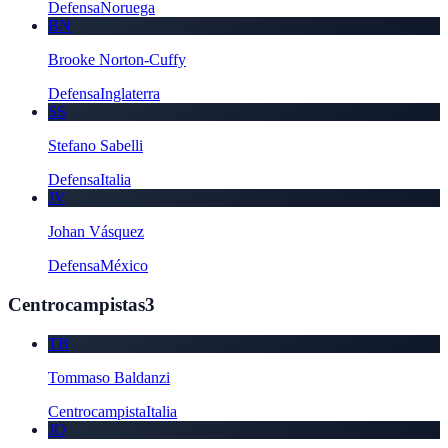
Defensa
Noruega
BN
Brooke Norton-Cuffy
Defensa
Inglaterra
SS
Stefano Sabelli
Defensa
Italia
JV
Johan Vásquez
Defensa
México
Centrocampistas
3
TB
Tommaso Baldanzi
Centrocampista
Italia
JO