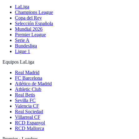
LaLiga
Champions League
Copa del Rey
Selección Española
Mundial 2026
Premier League
Serie A
Bundesliga
Ligue 1
Equipos LaLiga
Real Madrid
FC Barcelona
Atlético de Madrid
Athletic Club
Real Betis
Sevilla FC
Valencia CF
Real Sociedad
Villarreal CF
RCD Espanyol
RCD Mallorca
Premier · Londres