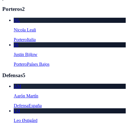
Porteros
2
NL
Nicola Leali
Portero
Italia
JB
Justin Bijlow
Portero
Países Bajos
Defensas
5
AM
Aarón Martín
Defensa
España
LØ
Leo Østigård