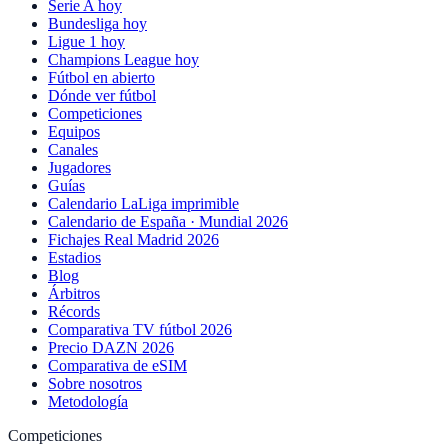
Serie A hoy
Bundesliga hoy
Ligue 1 hoy
Champions League hoy
Fútbol en abierto
Dónde ver fútbol
Competiciones
Equipos
Canales
Jugadores
Guías
Calendario LaLiga imprimible
Calendario de España · Mundial 2026
Fichajes Real Madrid 2026
Estadios
Blog
Árbitros
Récords
Comparativa TV fútbol 2026
Precio DAZN 2026
Comparativa de eSIM
Sobre nosotros
Metodología
Competiciones