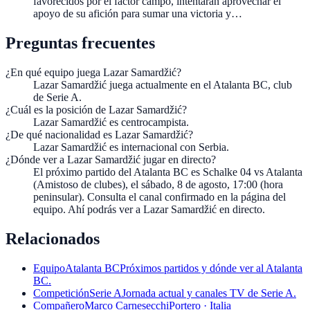
favorecidos por el factor campo, intentarán aprovechar el
apoyo de su afición para sumar una victoria y…
Preguntas frecuentes
¿En qué equipo juega Lazar Samardžić?
Lazar Samardžić juega actualmente en el Atalanta BC, club
de Serie A.
¿Cuál es la posición de Lazar Samardžić?
Lazar Samardžić es centrocampista.
¿De qué nacionalidad es Lazar Samardžić?
Lazar Samardžić es internacional con Serbia.
¿Dónde ver a Lazar Samardžić jugar en directo?
El próximo partido del Atalanta BC es Schalke 04 vs Atalanta
(Amistoso de clubes), el sábado, 8 de agosto, 17:00 (hora
peninsular). Consulta el canal confirmado en la página del
equipo. Ahí podrás ver a Lazar Samardžić en directo.
Relacionados
Equipo
Atalanta BC
Próximos partidos y dónde ver al Atalanta
BC.
Competición
Serie A
Jornada actual y canales TV de Serie A.
Compañero
Marco Carnesecchi
Portero · Italia