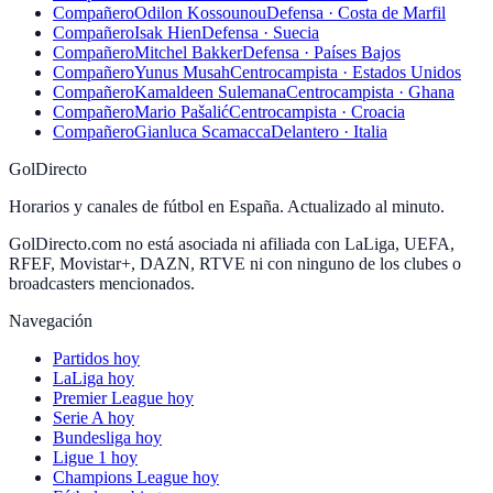
Compañero
Odilon Kossounou
Defensa · Costa de Marfil
Compañero
Isak Hien
Defensa · Suecia
Compañero
Mitchel Bakker
Defensa · Países Bajos
Compañero
Yunus Musah
Centrocampista · Estados Unidos
Compañero
Kamaldeen Sulemana
Centrocampista · Ghana
Compañero
Mario Pašalić
Centrocampista · Croacia
Compañero
Gianluca Scamacca
Delantero · Italia
GolDirecto
Horarios y canales de fútbol en España. Actualizado al minuto.
GolDirecto.com no está asociada ni afiliada con LaLiga, UEFA,
RFEF, Movistar+, DAZN, RTVE ni con ninguno de los clubes o
broadcasters mencionados.
Navegación
Partidos hoy
LaLiga hoy
Premier League hoy
Serie A hoy
Bundesliga hoy
Ligue 1 hoy
Champions League hoy