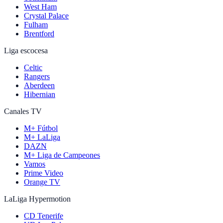
West Ham
Crystal Palace
Fulham
Brentford
Liga escocesa
Celtic
Rangers
Aberdeen
Hibernian
Canales TV
M+ Fútbol
M+ LaLiga
DAZN
M+ Liga de Campeones
Vamos
Prime Video
Orange TV
LaLiga Hypermotion
CD Tenerife