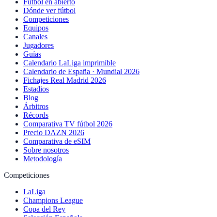
Fútbol en abierto
Dónde ver fútbol
Competiciones
Equipos
Canales
Jugadores
Guías
Calendario LaLiga imprimible
Calendario de España · Mundial 2026
Fichajes Real Madrid 2026
Estadios
Blog
Árbitros
Récords
Comparativa TV fútbol 2026
Precio DAZN 2026
Comparativa de eSIM
Sobre nosotros
Metodología
Competiciones
LaLiga
Champions League
Copa del Rey