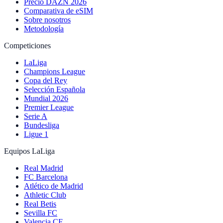
Precio DAZN 2026
Comparativa de eSIM
Sobre nosotros
Metodología
Competiciones
LaLiga
Champions League
Copa del Rey
Selección Española
Mundial 2026
Premier League
Serie A
Bundesliga
Ligue 1
Equipos LaLiga
Real Madrid
FC Barcelona
Atlético de Madrid
Athletic Club
Real Betis
Sevilla FC
Valencia CF