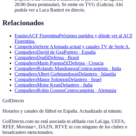
20:00 (hora peninsular). Se emite en TVG (Galicia). Ahí
podrás ver a Luca Ranieri en directo.
Relacionados
Equipo
ACF Fiorentina
Próximos partidos y dónde ver al ACF
Fiorentina.
Competición
Serie A
Jornada actual y canales TV de Serie A.
Compañero
David de Gea
Portero · España
Compañero
Dodô
Defensa · Brasil
Compañero
Marin Pongračić
Defensa · Croacia
Compañero
Rolando Mandragora
Centrocampista · Italia
Compañero
Albert Guðmundsson
Delantero · Islandia
Compañero
Manor Solomon
Delantero · Israel
Compañero
Moise Kean
Delantero · Italia
Compañero
Robin Gosens
Centrocampista · Alemania
GolDirecto
Horarios y canales de fútbol en España. Actualizado al minuto.
GolDirecto.com no está asociada ni afiliada con LaLiga, UEFA,
RFEF, Movistar+, DAZN, RTVE ni con ninguno de los clubes o
broadcasters mencionados.