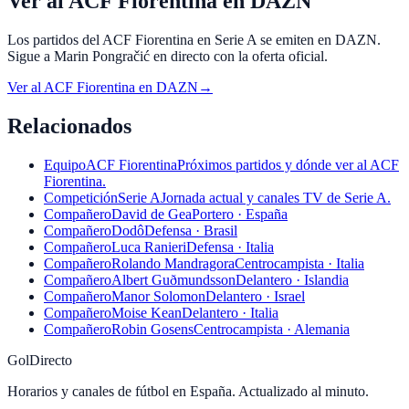
Ver al ACF Fiorentina en DAZN
Los partidos del ACF Fiorentina en Serie A se emiten en DAZN.
Sigue a Marin Pongračić en directo con la oferta oficial.
Ver al
ACF Fiorentina
en
DAZN
→
Relacionados
Equipo
ACF Fiorentina
Próximos partidos y dónde ver al ACF
Fiorentina.
Competición
Serie A
Jornada actual y canales TV de Serie A.
Compañero
David de Gea
Portero · España
Compañero
Dodô
Defensa · Brasil
Compañero
Luca Ranieri
Defensa · Italia
Compañero
Rolando Mandragora
Centrocampista · Italia
Compañero
Albert Guðmundsson
Delantero · Islandia
Compañero
Manor Solomon
Delantero · Israel
Compañero
Moise Kean
Delantero · Italia
Compañero
Robin Gosens
Centrocampista · Alemania
GolDirecto
Horarios y canales de fútbol en España. Actualizado al minuto.