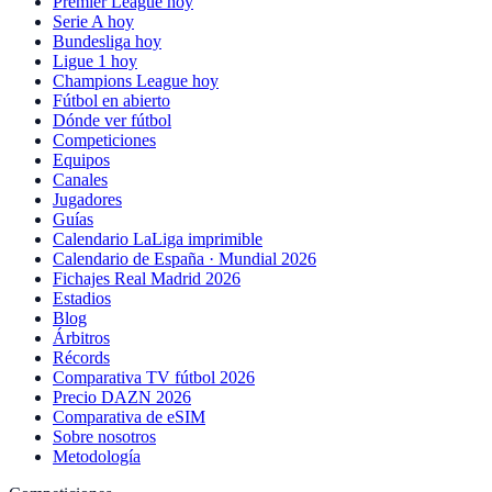
Premier League hoy
Serie A hoy
Bundesliga hoy
Ligue 1 hoy
Champions League hoy
Fútbol en abierto
Dónde ver fútbol
Competiciones
Equipos
Canales
Jugadores
Guías
Calendario LaLiga imprimible
Calendario de España · Mundial 2026
Fichajes Real Madrid 2026
Estadios
Blog
Árbitros
Récords
Comparativa TV fútbol 2026
Precio DAZN 2026
Comparativa de eSIM
Sobre nosotros
Metodología