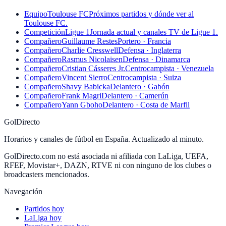
Equipo
Toulouse FC
Próximos partidos y dónde ver al
Toulouse FC.
Competición
Ligue 1
Jornada actual y canales TV de Ligue 1.
Compañero
Guillaume Restes
Portero · Francia
Compañero
Charlie Cresswell
Defensa · Inglaterra
Compañero
Rasmus Nicolaisen
Defensa · Dinamarca
Compañero
Cristian Cásseres Jr.
Centrocampista · Venezuela
Compañero
Vincent Sierro
Centrocampista · Suiza
Compañero
Shavy Babicka
Delantero · Gabón
Compañero
Frank Magri
Delantero · Camerún
Compañero
Yann Gboho
Delantero · Costa de Marfil
GolDirecto
Horarios y canales de fútbol en España. Actualizado al minuto.
GolDirecto.com no está asociada ni afiliada con LaLiga, UEFA,
RFEF, Movistar+, DAZN, RTVE ni con ninguno de los clubes o
broadcasters mencionados.
Navegación
Partidos hoy
LaLiga hoy