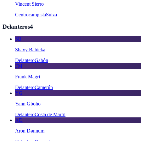
Vincent Sierro
Centrocampista
Suiza
Delanteros
4
SB
Shavy Babicka
Delantero
Gabón
FM
Frank Magri
Delantero
Camerún
YG
Yann Gboho
Delantero
Costa de Marfil
AD
Aron Dønnum