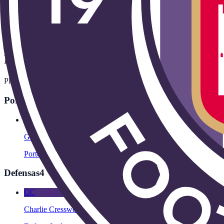
El Toulouse pelea cada temporada por clasificarse para las competicio
En España, los partidos del Toulouse en competición europea —Cham
abierto. Esta página recoge los próximos partidos confirmados del To
Plantilla
Plantilla del
Toulouse
para la temporada en curso, agrupada por posic
Porteros
1
GR
Guillaume Restes
Portero
Francia
Defensas
4
CC
Charlie Cresswell