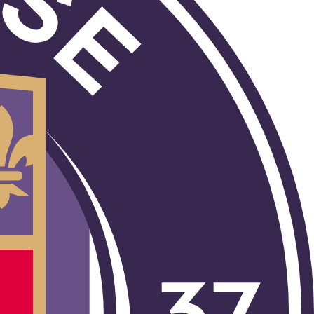
ón de Francia. Disputa sus partidos como local en su estadio de