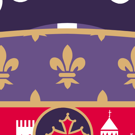
nales y dónde verlos en directo. Actualizado al minuto.
lta el calendario completo.
rlo en España
ue 1. El Toulouse es uno de los clubes de la Ligue 1, la primera divisi