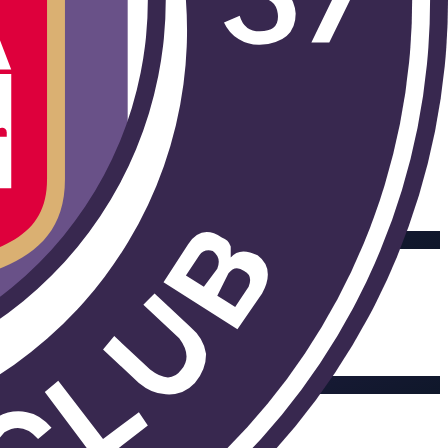
n Movistar Plus+; la Ligue 1 no cuenta con emisión regular en
gnado en cuanto se programan.