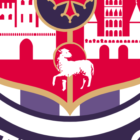
nes europeas a través de su posición en la Ligue 1.
pions League, Europa League o Conference League— suelen seguirse e
ulouse, con la fecha, la hora peninsular (Europe/Madrid) y el canal asi
ión.