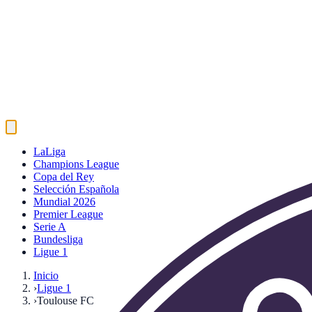
LaLiga
Champions League
Copa del Rey
Selección Española
Mundial 2026
Premier League
Serie A
Bundesliga
Ligue 1
Inicio
›
Ligue 1
›
Toulouse FC