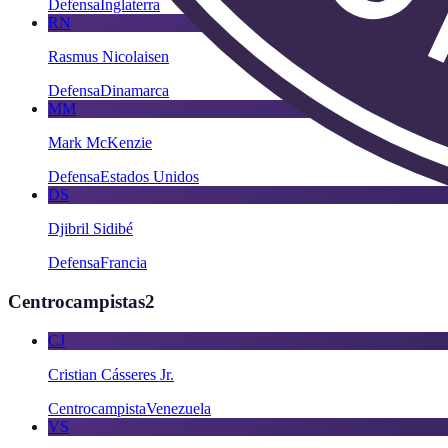
Defensa
Inglaterra
RN
Rasmus Nicolaisen
Defensa
Dinamarca
MM
Mark McKenzie
Defensa
Estados Unidos
DS
Djibril Sidibé
Defensa
Francia
Centrocampistas
2
CJ
Cristian Cásseres Jr.
Centrocampista
Venezuela
VS