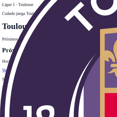
Ligue 1
·
Toulouse
Cuándo juega
Toulouse
Toulouse FC
Próximos partidos del Toulouse en la temporada 2026-27: horarios, ca
Próximos partidos
Horarios en hora peninsular. Canales actualizados al minuto.
Ver toda la jornada →
Sin partidos confirmados del
Toulouse
para la próxima jornada.
Consu
Ligue 1 · Francia
Toulouse FC: estadio, palmarés y dónde ve
Toulouse FC es el club de Toulouse, en Francia, que compite en la Lig
Toulouse.