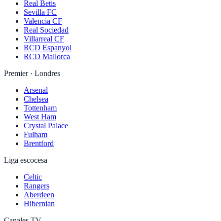
Real Betis
Sevilla FC
Valencia CF
Real Sociedad
Villarreal CF
RCD Espanyol
RCD Mallorca
Premier · Londres
Arsenal
Chelsea
Tottenham
West Ham
Crystal Palace
Fulham
Brentford
Liga escocesa
Celtic
Rangers
Aberdeen
Hibernian
Canales TV