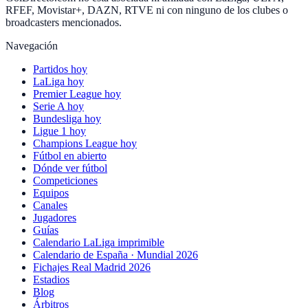
RFEF, Movistar+, DAZN, RTVE ni con ninguno de los clubes o
broadcasters mencionados.
Navegación
Partidos hoy
LaLiga hoy
Premier League hoy
Serie A hoy
Bundesliga hoy
Ligue 1 hoy
Champions League hoy
Fútbol en abierto
Dónde ver fútbol
Competiciones
Equipos
Canales
Jugadores
Guías
Calendario LaLiga imprimible
Calendario de España · Mundial 2026
Fichajes Real Madrid 2026
Estadios
Blog
Árbitros