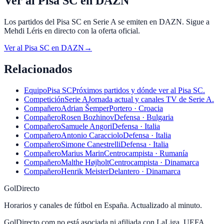
Ver al Pisa SC en DAZN
Los partidos del Pisa SC en Serie A se emiten en DAZN. Sigue a
Mehdi Léris en directo con la oferta oficial.
Ver al
Pisa SC
en
DAZN
→
Relacionados
Equipo
Pisa SC
Próximos partidos y dónde ver al Pisa SC.
Competición
Serie A
Jornada actual y canales TV de Serie A.
Compañero
Adrian Šemper
Portero · Croacia
Compañero
Rosen Bozhinov
Defensa · Bulgaria
Compañero
Samuele Angori
Defensa · Italia
Compañero
Antonio Caracciolo
Defensa · Italia
Compañero
Simone Canestrelli
Defensa · Italia
Compañero
Marius Marin
Centrocampista · Rumanía
Compañero
Malthe Højholt
Centrocampista · Dinamarca
Compañero
Henrik Meister
Delantero · Dinamarca
GolDirecto
Horarios y canales de fútbol en España. Actualizado al minuto.
GolDirecto.com no está asociada ni afiliada con LaLiga, UEFA,