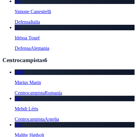
SC
Simone Canestrelli
Defensa
Italia
IT
Idrissa Touré
Defensa
Alemania
Centrocampistas
6
MM
Marius Marin
Centrocampista
Rumanía
ML
Mehdi Léris
Centrocampista
Argelia
MH
Malthe Højholt