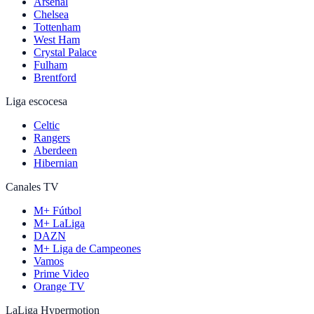
Arsenal
Chelsea
Tottenham
West Ham
Crystal Palace
Fulham
Brentford
Liga escocesa
Celtic
Rangers
Aberdeen
Hibernian
Canales TV
M+ Fútbol
M+ LaLiga
DAZN
M+ Liga de Campeones
Vamos
Prime Video
Orange TV
LaLiga Hypermotion