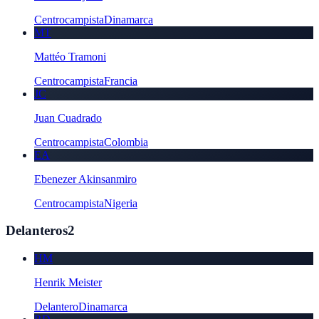
Centrocampista
Dinamarca
MT
Mattéo Tramoni
Centrocampista
Francia
JC
Juan Cuadrado
Centrocampista
Colombia
EA
Ebenezer Akinsanmiro
Centrocampista
Nigeria
Delanteros
2
HM
Henrik Meister
Delantero
Dinamarca