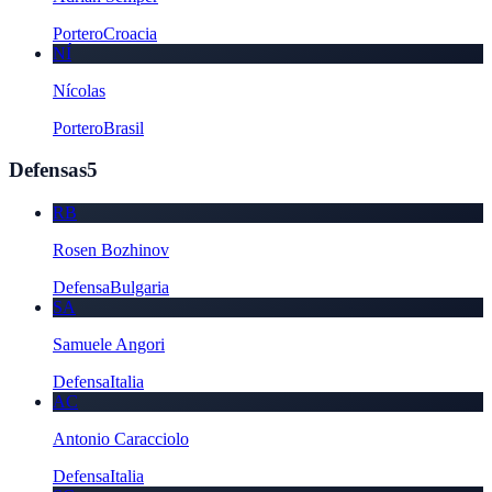
Portero
Croacia
NÍ
Nícolas
Portero
Brasil
Defensas
5
RB
Rosen Bozhinov
Defensa
Bulgaria
SA
Samuele Angori
Defensa
Italia
AC
Antonio Caracciolo
Defensa
Italia