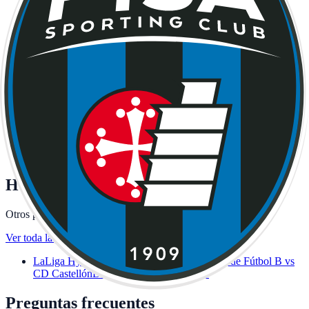
Equipo
FC Internazionale Milano
Calendario y dónde ver ·
Milan
Equipo
Juventus FC
Calendario y dónde ver · Turin
Equipo
SS Lazio
Calendario y dónde ver · Rome
Equipo
US Lecce
Calendario y dónde ver · Lecce
Equipo
AC Milan
Cuándo juega el Milan: hora y dónde ver
Equipo
Pisa SC
Calendario y dónde ver · Pisa
Equipo
US Sassuolo
Calendario y dónde ver · Sassuolo
Equipo
SSC Napoli
Calendario y dónde ver · Naples
Equipo
Parma Calcio 1913
Calendario y dónde ver · Parma
Equipo
AS Roma
Calendario y dónde ver · Rome
Equipo
Torino FC
Calendario y dónde ver · Turin
Equipo
Udinese Calcio
Calendario y dónde ver · Udine
Hoy también juegan
Otros partidos de fútbol de la jornada con canal y horario.
Ver toda la jornada
→
LaLiga Hypermotion · 20:30h
Real Sociedad de Fútbol B vs
CD Castellón
Dónde ver: canal y horario
Preguntas frecuentes