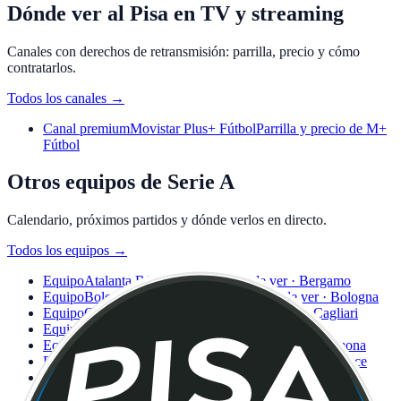
Dónde ver al Pisa en TV y streaming
Canales con derechos de retransmisión: parrilla, precio y cómo
contratarlos.
Todos los canales
→
Canal premium
Movistar Plus+ Fútbol
Parrilla y precio de M+
Fútbol
Otros equipos de Serie A
Calendario, próximos partidos y dónde verlos en directo.
Todos los equipos
→
Equipo
Atalanta BC
Calendario y dónde ver · Bergamo
Equipo
Bologna FC 1909
Calendario y dónde ver · Bologna
Equipo
Cagliari Calcio
Calendario y dónde ver · Cagliari
Equipo
Como 1907
Calendario y dónde ver · Como
Equipo
US Cremonese
Calendario y dónde ver · Cremona
Equipo
ACF Fiorentina
Calendario y dónde ver · Florence
Equipo
Genoa CFC
Calendario y dónde ver · Genoa
Equipo
Hellas Verona
Calendario y dónde ver · Verona