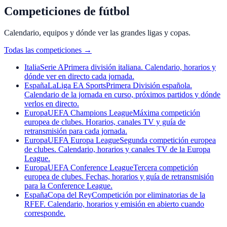
Competiciones de fútbol
Calendario, equipos y dónde ver las grandes ligas y copas.
Todas las competiciones
→
Italia
Serie A
Primera división italiana. Calendario, horarios y
dónde ver en directo cada jornada.
España
LaLiga EA Sports
Primera División española.
Calendario de la jornada en curso, próximos partidos y dónde
verlos en directo.
Europa
UEFA Champions League
Máxima competición
europea de clubes. Horarios, canales TV y guía de
retransmisión para cada jornada.
Europa
UEFA Europa League
Segunda competición europea
de clubes. Calendario, horarios y canales TV de la Europa
League.
Europa
UEFA Conference League
Tercera competición
europea de clubes. Fechas, horarios y guía de retransmisión
para la Conference League.
España
Copa del Rey
Competición por eliminatorias de la
RFEF. Calendario, horarios y emisión en abierto cuando
corresponde.