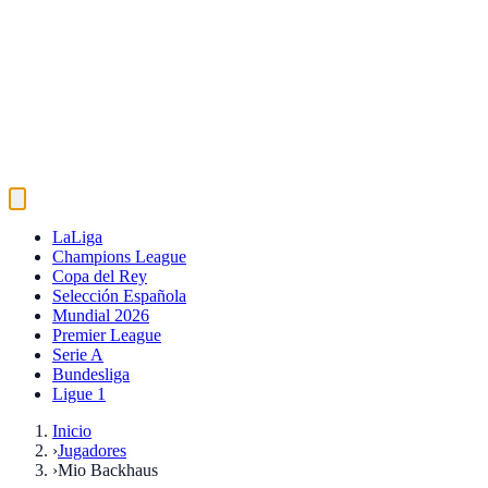
LaLiga
Champions League
Copa del Rey
Selección Española
Mundial 2026
Premier League
Serie A
Bundesliga
Ligue 1
Inicio
›
Jugadores
›
Mio Backhaus