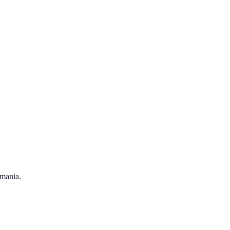
mania
.