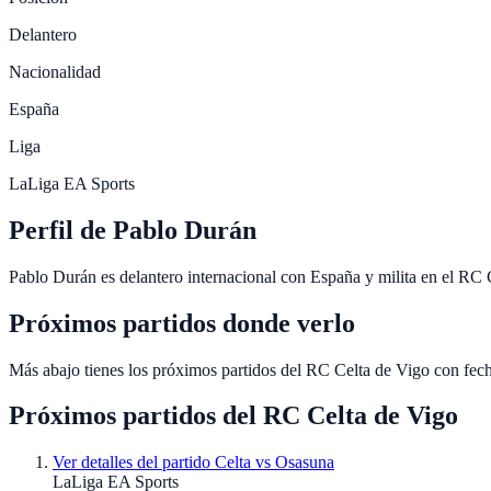
Delantero
Nacionalidad
España
Liga
LaLiga EA Sports
Perfil de Pablo Durán
Pablo Durán es delantero internacional con España y milita en el RC 
Próximos partidos donde verlo
Más abajo tienes los próximos partidos del RC Celta de Vigo con fec
Próximos partidos del
RC Celta de Vigo
Ver detalles del partido
Celta vs Osasuna
LaLiga EA Sports