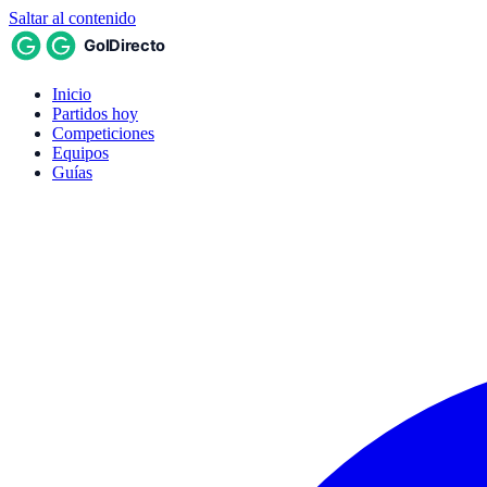
Saltar al contenido
Inicio
Partidos hoy
Competiciones
Equipos
Guías