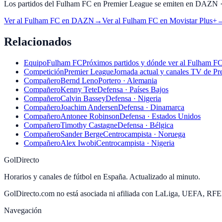
Los partidos del Fulham FC en Premier League se emiten en DAZN · Mo
Ver al
Fulham FC
en
DAZN
→
Ver al
Fulham FC
en
Movistar Plus+
Relacionados
Equipo
Fulham FC
Próximos partidos y dónde ver al Fulham FC
Competición
Premier League
Jornada actual y canales TV de Pr
Compañero
Bernd Leno
Portero · Alemania
Compañero
Kenny Tete
Defensa · Países Bajos
Compañero
Calvin Bassey
Defensa · Nigeria
Compañero
Joachim Andersen
Defensa · Dinamarca
Compañero
Antonee Robinson
Defensa · Estados Unidos
Compañero
Timothy Castagne
Defensa · Bélgica
Compañero
Sander Berge
Centrocampista · Noruega
Compañero
Alex Iwobi
Centrocampista · Nigeria
GolDirecto
Horarios y canales de fútbol en España. Actualizado al minuto.
GolDirecto.com no está asociada ni afiliada con LaLiga, UEFA, RF
Navegación