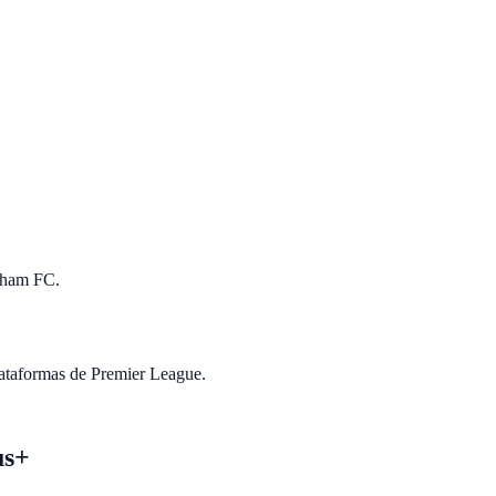
ulham FC.
lataformas de Premier League.
us+