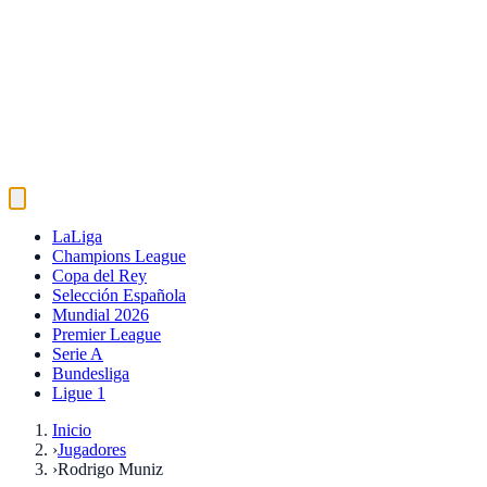
LaLiga
Champions League
Copa del Rey
Selección Española
Mundial 2026
Premier League
Serie A
Bundesliga
Ligue 1
Inicio
›
Jugadores
›
Rodrigo Muniz