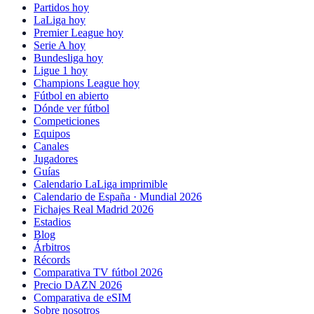
Partidos hoy
LaLiga hoy
Premier League hoy
Serie A hoy
Bundesliga hoy
Ligue 1 hoy
Champions League hoy
Fútbol en abierto
Dónde ver fútbol
Competiciones
Equipos
Canales
Jugadores
Guías
Calendario LaLiga imprimible
Calendario de España · Mundial 2026
Fichajes Real Madrid 2026
Estadios
Blog
Árbitros
Récords
Comparativa TV fútbol 2026
Precio DAZN 2026
Comparativa de eSIM
Sobre nosotros