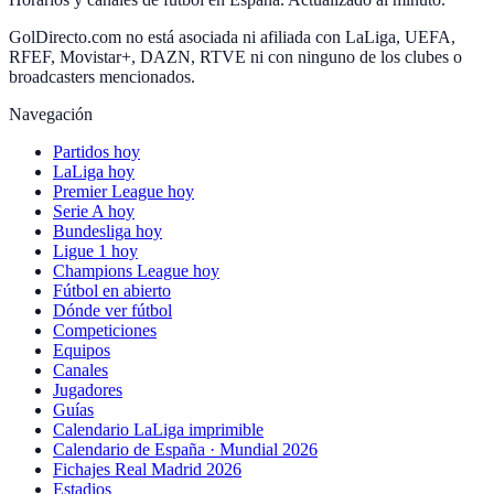
GolDirecto.com no está asociada ni afiliada con LaLiga, UEFA,
RFEF, Movistar+, DAZN, RTVE ni con ninguno de los clubes o
broadcasters mencionados.
Navegación
Partidos hoy
LaLiga hoy
Premier League hoy
Serie A hoy
Bundesliga hoy
Ligue 1 hoy
Champions League hoy
Fútbol en abierto
Dónde ver fútbol
Competiciones
Equipos
Canales
Jugadores
Guías
Calendario LaLiga imprimible
Calendario de España · Mundial 2026
Fichajes Real Madrid 2026
Estadios