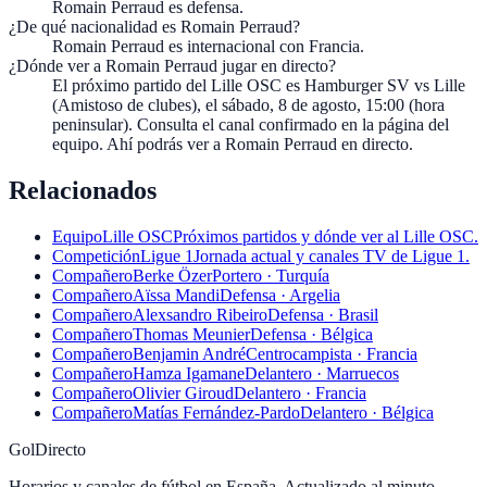
Romain Perraud es defensa.
¿De qué nacionalidad es Romain Perraud?
Romain Perraud es internacional con Francia.
¿Dónde ver a Romain Perraud jugar en directo?
El próximo partido del Lille OSC es Hamburger SV vs Lille
(Amistoso de clubes), el sábado, 8 de agosto, 15:00 (hora
peninsular). Consulta el canal confirmado en la página del
equipo. Ahí podrás ver a Romain Perraud en directo.
Relacionados
Equipo
Lille OSC
Próximos partidos y dónde ver al Lille OSC.
Competición
Ligue 1
Jornada actual y canales TV de Ligue 1.
Compañero
Berke Özer
Portero · Turquía
Compañero
Aïssa Mandi
Defensa · Argelia
Compañero
Alexsandro Ribeiro
Defensa · Brasil
Compañero
Thomas Meunier
Defensa · Bélgica
Compañero
Benjamin André
Centrocampista · Francia
Compañero
Hamza Igamane
Delantero · Marruecos
Compañero
Olivier Giroud
Delantero · Francia
Compañero
Matías Fernández-Pardo
Delantero · Bélgica
GolDirecto
Horarios y canales de fútbol en España. Actualizado al minuto.