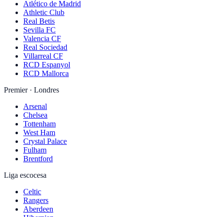
Atlético de Madrid
Athletic Club
Real Betis
Sevilla FC
Valencia CF
Real Sociedad
Villarreal CF
RCD Espanyol
RCD Mallorca
Premier · Londres
Arsenal
Chelsea
Tottenham
West Ham
Crystal Palace
Fulham
Brentford
Liga escocesa
Celtic
Rangers
Aberdeen