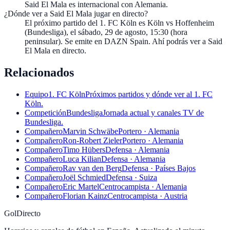
Said El Mala es internacional con Alemania.
¿Dónde ver a Said El Mala jugar en directo?
El próximo partido del 1. FC Köln es Köln vs Hoffenheim
(Bundesliga), el sábado, 29 de agosto, 15:30 (hora
peninsular). Se emite en DAZN Spain. Ahí podrás ver a Said
El Mala en directo.
Relacionados
Equipo
1. FC Köln
Próximos partidos y dónde ver al 1. FC
Köln.
Competición
Bundesliga
Jornada actual y canales TV de
Bundesliga.
Compañero
Marvin Schwäbe
Portero · Alemania
Compañero
Ron-Robert Zieler
Portero · Alemania
Compañero
Timo Hübers
Defensa · Alemania
Compañero
Luca Kilian
Defensa · Alemania
Compañero
Rav van den Berg
Defensa · Países Bajos
Compañero
Joël Schmied
Defensa · Suiza
Compañero
Eric Martel
Centrocampista · Alemania
Compañero
Florian Kainz
Centrocampista · Austria
GolDirecto