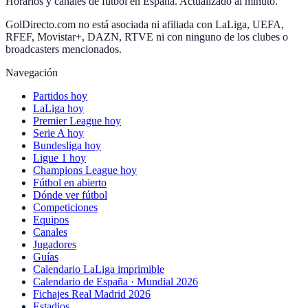
Horarios y canales de fútbol en España. Actualizado al minuto.
GolDirecto.com no está asociada ni afiliada con LaLiga, UEFA,
RFEF, Movistar+, DAZN, RTVE ni con ninguno de los clubes o
broadcasters mencionados.
Navegación
Partidos hoy
LaLiga hoy
Premier League hoy
Serie A hoy
Bundesliga hoy
Ligue 1 hoy
Champions League hoy
Fútbol en abierto
Dónde ver fútbol
Competiciones
Equipos
Canales
Jugadores
Guías
Calendario LaLiga imprimible
Calendario de España · Mundial 2026
Fichajes Real Madrid 2026
Estadios