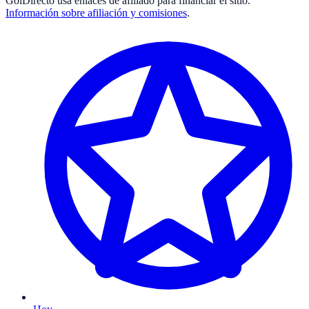
GolDirecto
usa enlaces de afiliado para financiar el sitio.
Información sobre afiliación y comisiones
.