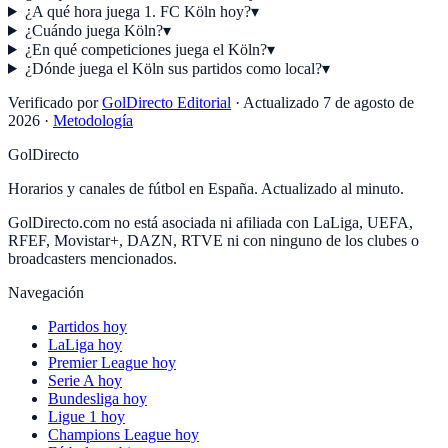
¿A qué hora juega 1. FC Köln hoy?
▾
¿Cuándo juega Köln?
▾
¿En qué competiciones juega el Köln?
▾
¿Dónde juega el Köln sus partidos como local?
▾
Verificado por
GolDirecto Editorial
·
Actualizado
7 de agosto de
2026
·
Metodología
GolDirecto
Horarios y canales de fútbol en España. Actualizado al minuto.
GolDirecto.com no está asociada ni afiliada con LaLiga, UEFA,
RFEF, Movistar+, DAZN, RTVE ni con ninguno de los clubes o
broadcasters mencionados.
Navegación
Partidos hoy
LaLiga hoy
Premier League hoy
Serie A hoy
Bundesliga hoy
Ligue 1 hoy
Champions League hoy