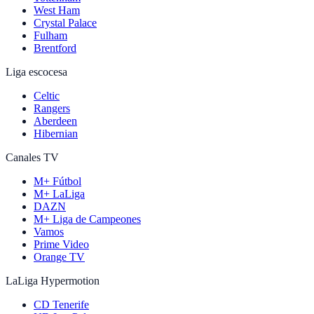
West Ham
Crystal Palace
Fulham
Brentford
Liga escocesa
Celtic
Rangers
Aberdeen
Hibernian
Canales TV
M+ Fútbol
M+ LaLiga
DAZN
M+ Liga de Campeones
Vamos
Prime Video
Orange TV
LaLiga Hypermotion
CD Tenerife