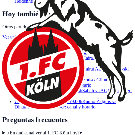
Heidenheim
Hoy también juegan
Otros partidos de fútbol de la jornada con canal y horario.
Ver toda la jornada
→
UEFA Champions League · 18:00h
Górnik Zabrze vs
Fenerbahçe
Dónde ver: canal y horario
UEFA Champions League · 17:00h
Kairat vs Levski
Sofia
Dónde ver: canal y horario
UEFA Champions League · 17:00h
Kairat Almaty vs Levski
Sofia
Dónde ver: canal y horario
UEFA Champions League · 18:00h
Bodø / Glimt vs Union
Saint-Gilloise
Dónde ver: canal y horario
UEFA Champions League · 18:00h
Sabah vs AGF
Dónde ver:
canal y horario
UEFA Champions League · 19:00h
Kauno Žalgiris vs
Dinamo Zagreb
Dónde ver: canal y horario
Preguntas frecuentes
¿En qué canal ver al 1. FC Köln hoy?
▾