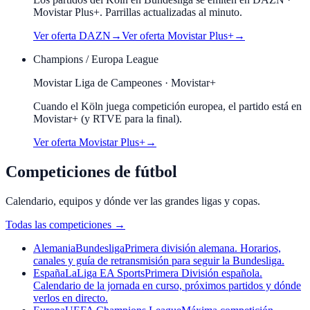
Movistar Plus+. Parrillas actualizadas al minuto.
Ver oferta
DAZN
→
Ver oferta
Movistar Plus+
→
Champions / Europa League
Movistar Liga de Campeones · Movistar+
Cuando el
Köln
juega competición europea, el partido está en
Movistar+ (y RTVE para la final).
Ver oferta Movistar Plus+
→
Competiciones de fútbol
Calendario, equipos y dónde ver las grandes ligas y copas.
Todas las competiciones
→
Alemania
Bundesliga
Primera división alemana. Horarios,
canales y guía de retransmisión para seguir la Bundesliga.
España
LaLiga EA Sports
Primera División española.
Calendario de la jornada en curso, próximos partidos y dónde
verlos en directo.