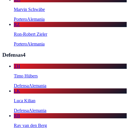
Marvin Schwäbe
Portero
Alemania
RZ
Ron-Robert Zieler
Portero
Alemania
Defensas
4
TH
Timo Hübers
Defensa
Alemania
LK
Luca Kilian
Defensa
Alemania
RB
Rav van den Berg