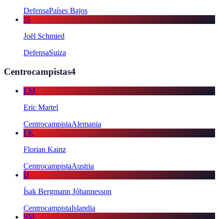
Defensa
Países Bajos
JS
Joël Schmied
Defensa
Suiza
Centrocampistas
4
EM
Eric Martel
Centrocampista
Alemania
FK
Florian Kainz
Centrocampista
Austria
ÍJ
Ísak Bergmann Jóhannesson
Centrocampista
Islandia
SM