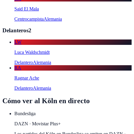
Said El Mala
Centrocampista
Alemania
Delanteros
2
LW
Luca Waldschmidt
Delantero
Alemania
RA
Ragnar Ache
Delantero
Alemania
Cómo ver al
Köln
en directo
Bundesliga
DAZN · Movistar Plus+
Los partidos del Köln en Bundesliga se emiten en DAZN ·