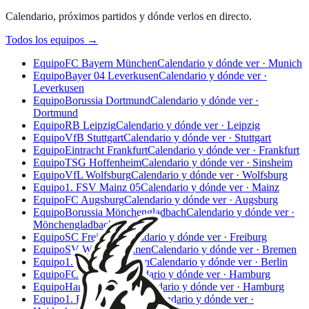
Calendario, próximos partidos y dónde verlos en directo.
Todos los equipos
→
Equipo
FC Bayern München
Calendario y dónde ver · Munich
Equipo
Bayer 04 Leverkusen
Calendario y dónde ver ·
Leverkusen
Equipo
Borussia Dortmund
Calendario y dónde ver ·
Dortmund
Equipo
RB Leipzig
Calendario y dónde ver · Leipzig
Equipo
VfB Stuttgart
Calendario y dónde ver · Stuttgart
Equipo
Eintracht Frankfurt
Calendario y dónde ver · Frankfurt
Equipo
TSG Hoffenheim
Calendario y dónde ver · Sinsheim
Equipo
VfL Wolfsburg
Calendario y dónde ver · Wolfsburg
Equipo
1. FSV Mainz 05
Calendario y dónde ver · Mainz
Equipo
FC Augsburg
Calendario y dónde ver · Augsburg
Equipo
Borussia Mönchengladbach
Calendario y dónde ver ·
Mönchengladbach
Equipo
SC Freiburg
Calendario y dónde ver · Freiburg
Equipo
SV Werder Bremen
Calendario y dónde ver · Bremen
Equipo
1. FC Union Berlin
Calendario y dónde ver · Berlin
Equipo
FC St. Pauli
Calendario y dónde ver · Hamburg
Equipo
Hamburger SV
Calendario y dónde ver · Hamburg
Equipo
1. FC Heidenheim
Calendario y dónde ver ·