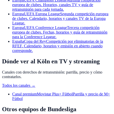
Europa
UEFA Champions League
Máxima competición
europea de clubes. Horarios, canales TV y guía de
retransmisión para cada jornada.
Europa
UEFA Europa League
Segunda competición europea
de clubes. Calendario, horarios y canales TV de la Europa
League.
Europa
UEFA Conference League
Tercera competición
europea de clubes. Fechas, horarios y guía de retransmisión
para la Conference League.
España
Copa del Rey
Competición por eliminatorias de la
RFEF. Calendario, horarios y emisión en abierto cuando
corresponde.
Dónde ver al Köln en TV y streaming
Canales con derechos de retransmisión: parrilla, precio y cómo
contratarlos.
Todos los canales
→
Canal premium
Movistar Plus+ Fútbol
Parrilla y precio de M+
Fútbol
Otros equipos de Bundesliga